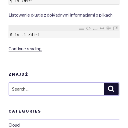
$
ls
/
dir1
Listowanie długie z dokładnymi informacjami o plikach
1
$
ls
-
l
/
dir1
“Podstawowe
Continue reading
komendy”
ZNAJDŹ
Search
Searc
for:
CATEGORIES
Cloud