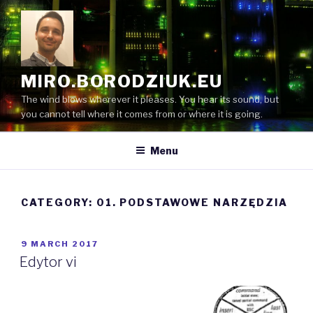
Skip
to
content
MIRO.BORODZIUK.EU
The wind blows wherever it pleases. You hear its sound, but
you cannot tell where it comes from or where it is going.
Menu
CATEGORY:
01. PODSTAWOWE NARZĘDZIA
POSTED
9 MARCH 2017
ON
Edytor vi