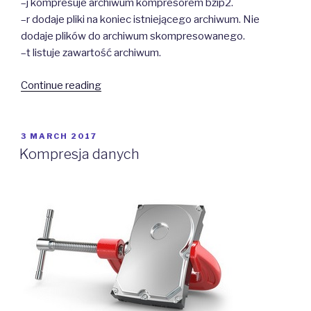
–j kompresuje archiwum kompresorem bzip2.
–r dodaje pliki na koniec istniejącego archiwum. Nie
dodaje plików do archiwum skompresowanego.
–t listuje zawartość archiwum.
“Archiwizacja
Continue reading
danych”
POSTED
3 MARCH 2017
ON
Kompresja danych