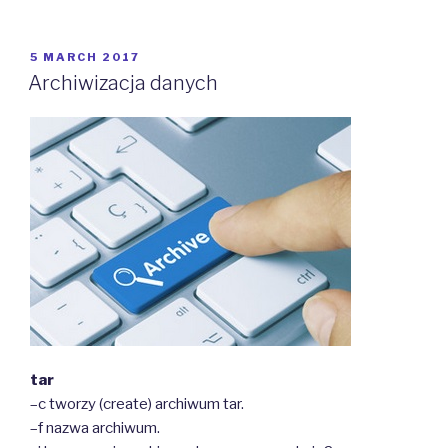
vi”
POSTED
5 MARCH 2017
ON
Archiwizacja danych
tar
–c tworzy (create) archiwum tar.
–f nazwa archiwum.