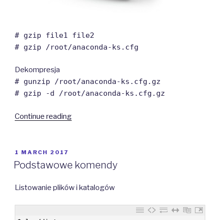
# gzip file1 file2
# gzip /root/anaconda-ks.cfg
Dekompresja
# gunzip /root/anaconda-ks.cfg.gz
# gzip -d /root/anaconda-ks.cfg.gz
“Kompresja
Continue reading
danych”
POSTED
1 MARCH 2017
ON
Podstawowe komendy
Listowanie plików i katalogów
1