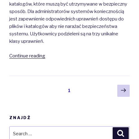
katalogów, które muszą być utrzymywane w bezpieczny
sposób. Dla administratorów systemów koniecznością
jest zapewnienie odpowiednich uprawnień dostępu do
plików i katalogów aby nie narażać bezpieczeństwa
systemu. Użytkownicy podzieleni są na trzy unikalne
klasy uprawnień.
“Prawa
Continue reading
dostępu
do
plików
i
Posts
Next
Page
1
katalogów”
pag
navigation
ZNAJDŹ
Search
Searc
for: