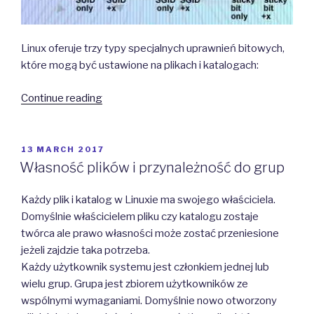
Linux oferuje trzy typy specjalnych uprawnień bitowych,
które mogą być ustawione na plikach i katalogach:
“Uprawnienia
Continue reading
specjalne
(setuid,
setgid,
POSTED
13 MARCH 2017
ON
sticky
Własność plików i przynależność do grup
bit)”
Każdy plik i katalog w Linuxie ma swojego właściciela.
Domyślnie właścicielem pliku czy katalogu zostaje
twórca ale prawo własności może zostać przeniesione
jeżeli zajdzie taka potrzeba.
Każdy użytkownik systemu jest członkiem jednej lub
wielu grup. Grupa jest zbiorem użytkowników ze
wspólnymi wymaganiami. Domyślnie nowo otworzony