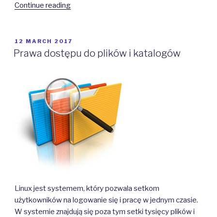
“Uprawnienia
Continue reading
domyślne
(umask)”
POSTED
12 MARCH 2017
ON
Prawa dostępu do plików i katalogów
Linux jest systemem, który pozwala setkom
użytkowników na logowanie się i pracę w jednym czasie.
W systemie znajdują się poza tym setki tysięcy plików i