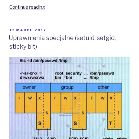
“Listy
Continue reading
kontroli
dostępu
(ACL)”
POSTED
13 MARCH 2017
ON
Uprawnienia specjalne (setuid, setgid,
sticky bit)