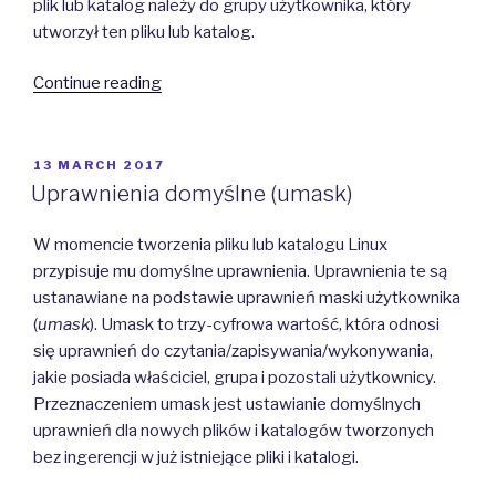
plik lub katalog należy do grupy użytkownika, który
utworzył ten pliku lub katalog.
“Własność
Continue reading
plików
i
przynależność
POSTED
13 MARCH 2017
ON
do
Uprawnienia domyślne (umask)
grup”
W momencie tworzenia pliku lub katalogu Linux
przypisuje mu domyślne uprawnienia. Uprawnienia te są
ustanawiane na podstawie uprawnień maski użytkownika
(
umask
). Umask to trzy-cyfrowa wartość, która odnosi
się uprawnień do czytania/zapisywania/wykonywania,
jakie posiada właściciel, grupa i pozostali użytkownicy.
Przeznaczeniem umask jest ustawianie domyślnych
uprawnień dla nowych plików i katalogów tworzonych
bez ingerencji w już istniejące pliki i katalogi.