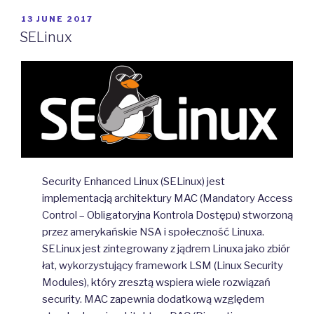
POSTED
13 JUNE 2017
ON
SELinux
Security Enhanced Linux (SELinux) jest
implementacją architektury MAC (Mandatory Access
Control – Obligatoryjna Kontrola Dostępu) stworzoną
przez amerykańskie NSA i społeczność Linuxa.
SELinux jest zintegrowany z jądrem Linuxa jako zbiór
łat, wykorzystujący framework LSM (Linux Security
Modules), który zresztą wspiera wiele rozwiązań
security. MAC zapewnia dodatkową względem