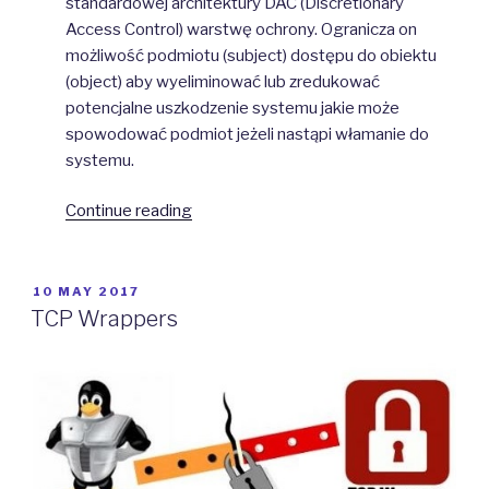
standardowej architektury DAC (Discretionary
Access Control) warstwę ochrony. Ogranicza on
możliwość podmiotu (subject) dostępu do obiektu
(object) aby wyeliminować lub zredukować
potencjalne uszkodzenie systemu jakie może
spowodować podmiot jeżeli nastąpi włamanie do
systemu.
“SELinux”
Continue reading
POSTED
10 MAY 2017
ON
TCP Wrappers