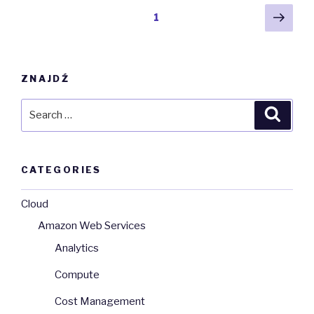
Posts
Next
Page
1
pag
navigation
ZNAJDŹ
Search
Searc
for:
CATEGORIES
Cloud
Amazon Web Services
Analytics
Compute
Cost Management