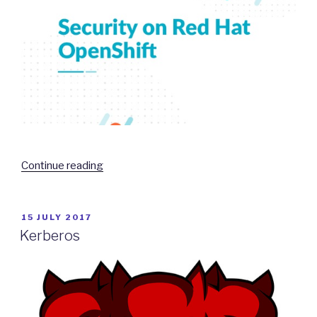
“Network
Continue reading
Security
on
Openshift”
POSTED
15 JULY 2017
ON
Kerberos