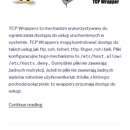
TCP Wrappers
to mechanizm wykorzystywany do
ograniczania dostępu do usług uruchomionych w
systemie.
TCP Wrappers mogą
kontrolować dostęp do
takich usług jak
ftp
,
ssh
,
telnet
,
tftp
,
finger
,
rsh
i
talk
. Pliki
konfiguracyjne tego mechanizmu to
/etc/host.allow
i
/etc/hosts.deny.
Domyślnie pliki nie zawierają
żadnych restrykcji. Jeżeli te pliki nie zawierają żadnych
wpisów odnośnie użytkownika lub źródła, z którego
pochodzi połączenie, to wrappery przyznają dostęp do
usługi.
“TCP
Continue reading
Wrappers”