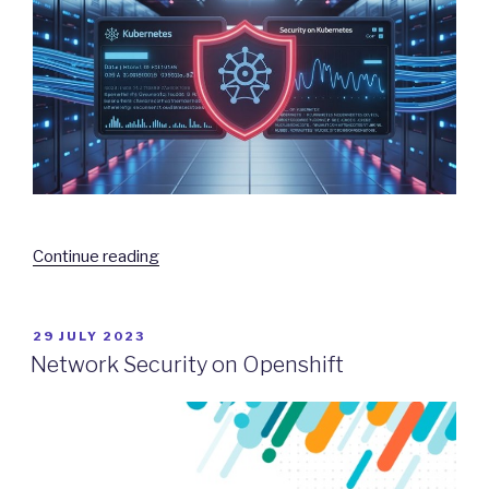
“Security
Continue reading
on
Kubernetes”
POSTED
29 JULY 2023
ON
Network Security on Openshift