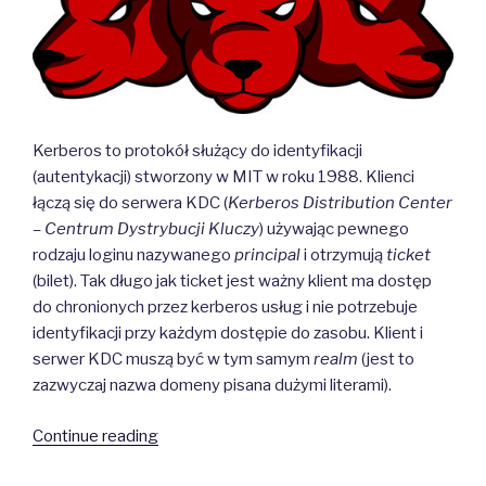
Kerberos to protokół służący do identyfikacji
(autentykacji) stworzony w MIT w roku 1988. Klienci
łączą się do serwera KDC (
Kerberos Distribution Center
– Centrum Dystrybucji Kluczy
) używając pewnego
rodzaju loginu nazywanego
principal
i otrzymują
ticket
(bilet). Tak długo jak ticket jest ważny klient ma dostęp
do chronionych przez kerberos usług i nie potrzebuje
identyfikacji przy każdym dostępie do zasobu. Klient i
serwer KDC muszą być w tym samym
realm
(jest to
zazwyczaj nazwa domeny pisana dużymi literami).
“Kerberos”
Continue reading