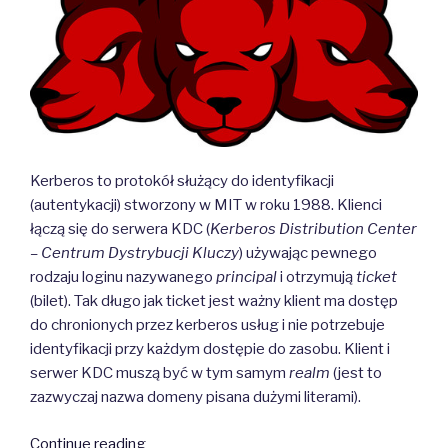
Kerberos to protokół służący do identyfikacji
(autentykacji) stworzony w MIT w roku 1988. Klienci
łączą się do serwera KDC (
Kerberos Distribution Center
– Centrum Dystrybucji Kluczy
) używając pewnego
rodzaju loginu nazywanego
principal
i otrzymują
ticket
(bilet). Tak długo jak ticket jest ważny klient ma dostęp
do chronionych przez kerberos usług i nie potrzebuje
identyfikacji przy każdym dostępie do zasobu. Klient i
serwer KDC muszą być w tym samym
realm
(jest to
zazwyczaj nazwa domeny pisana dużymi literami).
“Kerberos”
Continue reading