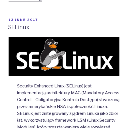
POSTED
13 JUNE 2017
ON
SELinux
Security Enhanced Linux (SELinux) jest
implementacją architektury MAC (Mandatory Access
Control – Obligatoryjna Kontrola Dostępu) stworzoną
przez amerykańskie NSA i społeczność Linuxa.
SELinux jest zintegrowany z jądrem Linuxa jako zbiór
łat, wykorzystujący framework LSM (Linux Security
Modules), który zresztą wspiera wiele rozwiązań