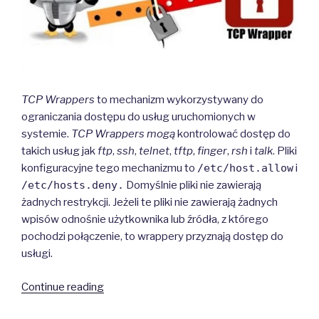
TCP Wrappers
to mechanizm wykorzystywany do
ograniczania dostępu do usług uruchomionych w
systemie.
TCP Wrappers mogą
kontrolować dostęp do
takich usług jak
ftp
,
ssh
,
telnet
,
tftp
,
finger
,
rsh
i
talk
. Pliki
konfiguracyjne tego mechanizmu to
/etc/host.allow
i
/etc/hosts.deny.
Domyślnie pliki nie zawierają
żadnych restrykcji. Jeżeli te pliki nie zawierają żadnych
wpisów odnośnie użytkownika lub źródła, z którego
pochodzi połączenie, to wrappery przyznają dostęp do
usługi.
“TCP
Continue reading
Wrappers”