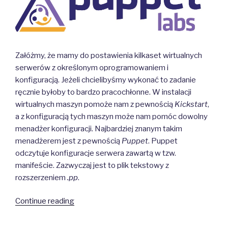
Załóżmy, że mamy do postawienia kilkaset wirtualnych
serwerów z określonym oprogramowaniem i
konfiguracją. Jeżeli chcielibyśmy wykonać to zadanie
ręcznie byłoby to bardzo pracochłonne. W instalacji
wirtualnych maszyn pomoże nam z pewnością
Kickstart
,
a z konfiguracją tych maszyn może nam pomóc dowolny
menadżer konfiguracji. Najbardziej znanym takim
menadżerem jest z pewnością
Puppet
. Puppet
odczytuje konfiguracje serwera zawartą w tzw.
manifeście. Zazwyczaj jest to plik tekstowy z
rozszerzeniem
.pp
.
“Język
Continue reading
DSL
Puppeta