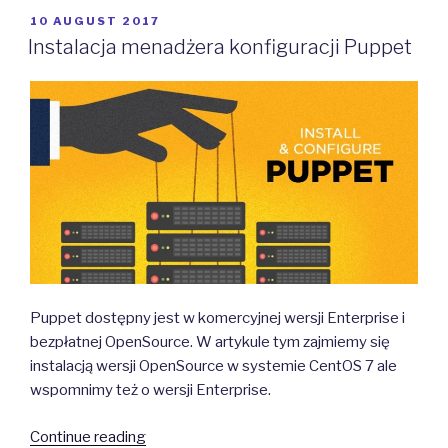
cz.1”
POSTED
10 AUGUST 2017
ON
Instalacja menadżera konfiguracji Puppet
Puppet dostępny jest w komercyjnej wersji Enterprise i
bezpłatnej OpenSource. W artykule tym zajmiemy się
instalacją wersji OpenSource w systemie CentOS 7 ale
wspomnimy też o wersji Enterprise.
“Instalacja
Continue reading