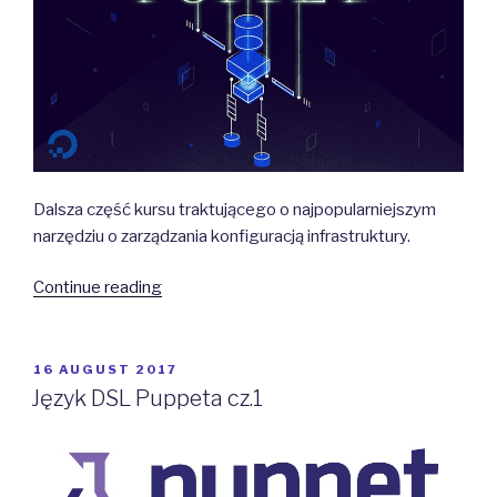
Dalsza część kursu traktującego o najpopularniejszym
narzędziu o zarządzania konfiguracją infrastruktury.
“Język
Continue reading
DSL
Puppeta
cz.2”
POSTED
16 AUGUST 2017
ON
Język DSL Puppeta cz.1