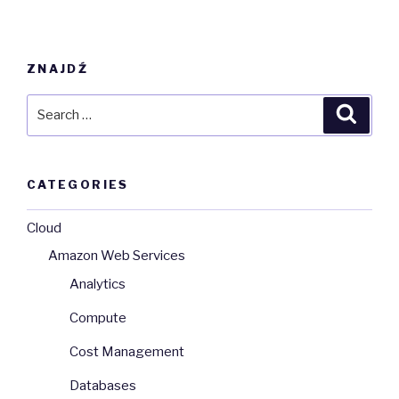
menadżera
konfiguracji
Puppet”
ZNAJDŹ
Search
Searc
for:
CATEGORIES
Cloud
Amazon Web Services
Analytics
Compute
Cost Management
Databases