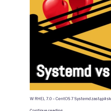
W RHEL 7.0 – CentOS 7 Systemd zastąpił skr
“Porównanie
Continue reading