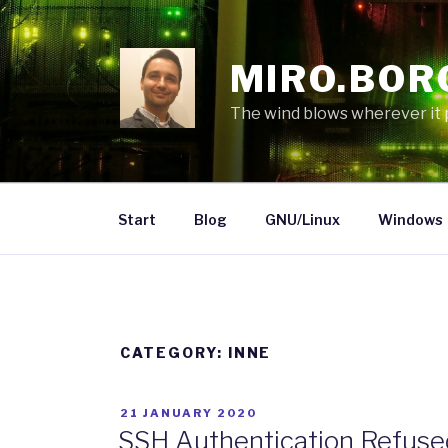
Skip
to
content
MIRO.BOR
The wind blows wherever it pl
Start
Blog
GNU/Linux
Windows
CATEGORY:
INNE
POSTED
21 JANUARY 2020
ON
SSH Authentication Refuse