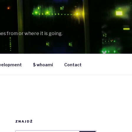
es from or where it is going.
velopment
$ whoami
Contact
ZNAJDŹ