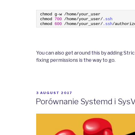
1
chmod
g
-
w
/
home
/
your
_
user
2
chmod
700
/
home
/
your_user
/
.ssh
3
chmod
600
/
home
/
your_user
/
.ssh
/
authoriz
You can also get around this by adding Strict
fixing permissions is the way to go.
POSTED
3 AUGUST 2017
ON
Porównanie Systemd i SysV