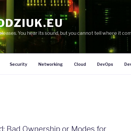
ODZIUK.EU
eases. You hear its sound, but you cannot tell where it com
Security
Networking
Cloud
DevOps
De
d: Bad Ownership or Modes for