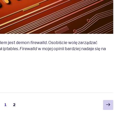
llem jest demon
firewalld
. Osobiście wolę zarządzać
uł
iptables
.
Firewalld
w mojej opinii bardziej nadaje się na
Ne
Page
Page
1
2
pa