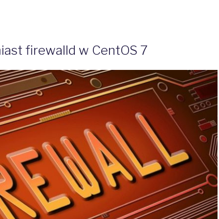
miast firewalld w CentOS 7