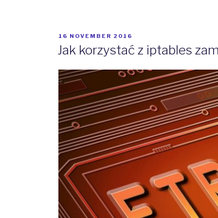
htop
na
CentOS-
POSTED
16 NOVEMBER 2016
ie
ON
Jak korzystać z iptables za
7.”