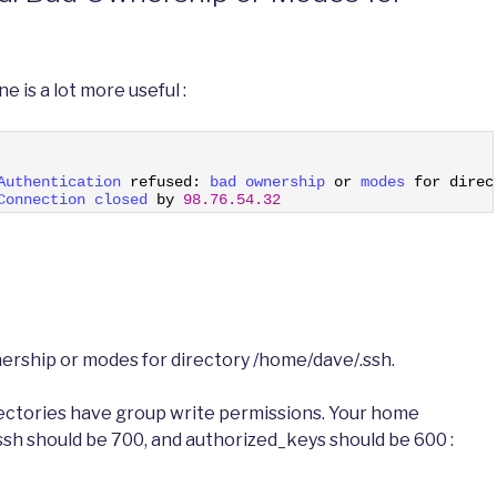
e is a lot more useful :
Authentication 
refused
:
bad 
ownership 
or
modes 
for
direc
Connection 
closed 
by
98.76.54.32
ership or modes for directory /home/dave/.ssh.
directories have group write permissions. Your home
.ssh should be 700, and authorized_keys should be 600 :