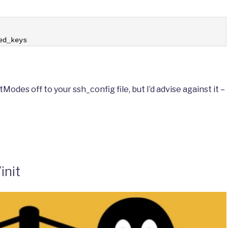
ed_keys
Modes off to your ssh_config file, but I’d advise against it –
init