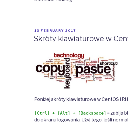
Systemd
i
SysVinit”
POSTED
13 FEBRUARY 2017
ON
Skróty klawiaturowe w Cen
Poniżej skróty klawiaturowe w CentOS i RH
= zabija b
[Ctrl] + [Alt] + [Backspace]
do ekranu logowania. Użyj tego, jeśli normal