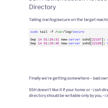
Directory
Tailing /var/log/secure on the target machin
1
sudo 
tail
-
f
/
var
/
log
/
secure
2
3
Sep
14
01
:
26
:
31
new
-
server 
sshd
[
22107
]
:
4
Sep
14
01
:
26
:
46
new
-
server 
sshd
[
22108
]
:
Finally we’re getting somewhere – bad own
SSH doesn’t like it if your home or ~/.ssh 
directory should be writable only by you, ~/