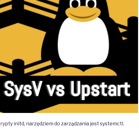
ypty initd, narzędziem do zarządzania jest systemctl.