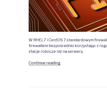
W RHEL7 i CentOS 7 standardowym firewa
firewallem bezpośrednio korzystając z reg
stacje robocze niż na serwery.
“Jak
Continue reading
korzystać
z
iptables
zamiast
firewalld
Posts
w
CentOS
navigation