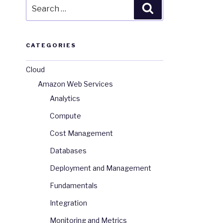
Search
Search
for:
CATEGORIES
Cloud
tory
/
home
/
dave
/
.ssh
Amazon Web Services
Analytics
Compute
Cost Management
Databases
Deployment and Management
Fundamentals
Integration
Monitoring and Metrics