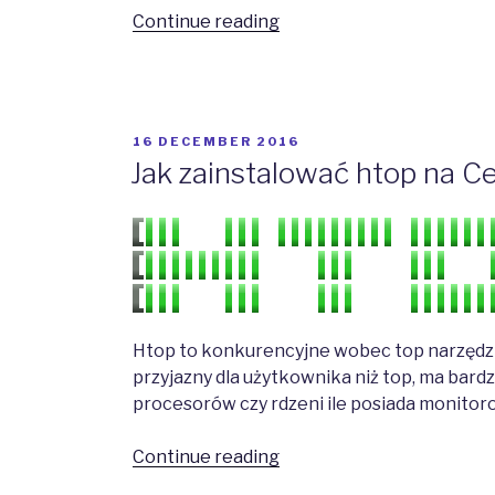
“Skróty
Continue reading
klawiaturowe
w
CentOS
i
POSTED
16 DECEMBER 2016
RHEL”
ON
Jak zainstalować htop na Ce
Htop to konkurencyjne wobec top narzędzi
przyjazny dla użytkownika niż top, ma bardzi
procesorów czy rdzeni ile posiada monito
“Jak
Continue reading
zainstalować