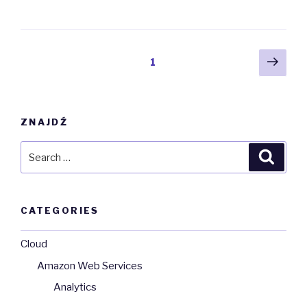
i
diagnostyka
storaga”
Posts
Next
Page
1
pag
navigation
ZNAJDŹ
Search
Searc
for:
CATEGORIES
Cloud
Amazon Web Services
Analytics