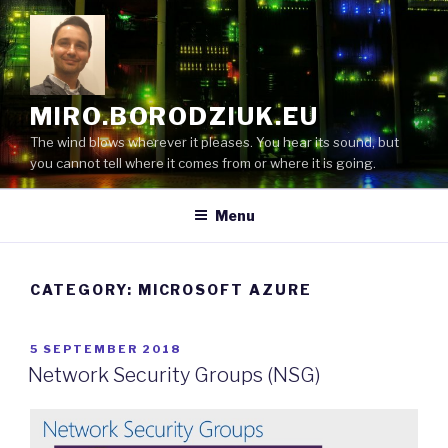
Skip
to
content
MIRO.BORODZIUK.EU
The wind blows wherever it pleases. You hear its sound, but
you cannot tell where it comes from or where it is going.
Menu
CATEGORY:
MICROSOFT AZURE
POSTED
5 SEPTEMBER 2018
ON
Network Security Groups (NSG)