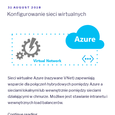
Groups
(NSG)”
POSTED
31 AUGUST 2018
ON
Konfigurowanie sieci wirtualnych
Sieci wirtualne Azure (nazywane VNet) zapewniają
wsparcie dla połączeń hybrydowych pomiędzy Azure a
sieciami lokalnymi lub wewnętrznie pomiędzy sieciami
działającymi w chmurze. Możliwe jest stawianie intranetu i
wewnętrznych load balancerów.
“Konfigurowanie
Continue reading