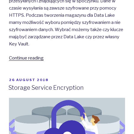
przesyłanych i znajdujących się w spoczynku. Dane w
czasie wysyłania są zawsze szyfrowane przy pomocy
HTTPS. Podczas tworzenia magazynu dla Data Lake
mamy możliwość wyboru pomiędzy szyfrowaniem a nie
szyfrowaniem danych. Wybrać możemy także czy klucze
mają być zarządzane przez Data Lake czy przez własny
Key Vault.
“Azure
Continue reading
Data
Lake
Storage”
POSTED
26 AUGUST 2018
ON
Storage Service Encryption