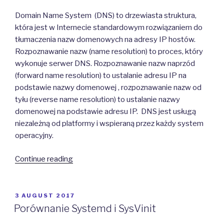
Domain Name System (DNS) to drzewiasta struktura,
która jest w Internecie standardowym rozwiązaniem do
tłumaczenia nazw domenowych na adresy IP hostów.
Rozpoznawanie nazw (name resolution) to proces, który
wykonuje serwer DNS. Rozpoznawanie nazw naprzód
(forward name resolution) to ustalanie adresu IP na
podstawie nazwy domenowej , rozpoznawanie nazw od
tyłu (reverse name resolution) to ustalanie nazwy
domenowej na podstawie adresu IP. DNS jest usługą
niezależną od platformy i wspieraną przez każdy system
operacyjny.
“Serwer
Continue reading
DNS
Bind”
POSTED
3 AUGUST 2017
ON
Porównanie Systemd i SysVinit