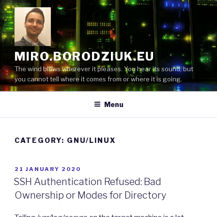
Skip
to
content
MIRO.BORODZIUK.EU
The wind blows wherever it pleases. You hear its sound, but
you cannot tell where it comes from or where it is going.
Menu
CATEGORY:
GNU/LINUX
POSTED
21 JANUARY 2020
ON
SSH Authentication Refused: Bad
Ownership or Modes for Directory