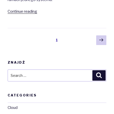
“Serwer
Continue reading
poczty
Postfix”
Posts
Next
Page
1
pag
navigation
ZNAJDŹ
Search
Searc
for:
CATEGORIES
Cloud