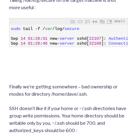
Tailing /var/log/secure on the target machine is a lot
more useful :
Shell
1
sudo 
tail
-
f
/
var
/
log
/
secure
2
3
Sep
14
01
:
26
:
31
new
-
server 
sshd
[
22107
]
:
Authenticat
4
Sep
14
01
:
26
:
46
new
-
server 
sshd
[
22108
]
:
Connection 
Finally we’re getting somewhere – bad ownership or
modes for directory /home/dave/.ssh.
SSH doesn’t like it if your home or ~/.ssh directories have
group write permissions. Your home directory should be
writable only by you, ~/.ssh should be 700, and
authorized_keys should be 600 :