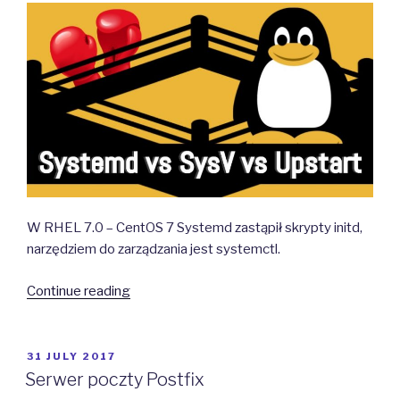
W RHEL 7.0 – CentOS 7 Systemd zastąpił skrypty initd,
narzędziem do zarządzania jest systemctl.
“Porównanie
Continue reading
Systemd
i
SysVinit”
POSTED
31 JULY 2017
ON
Serwer poczty Postfix