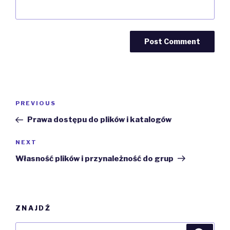
Post
Previous
PREVIOUS
navigation
Post
Prawa dostępu do plików i katalogów
Next
NEXT
Post
Własność plików i przynależność do grup
ZNAJDŹ
Search