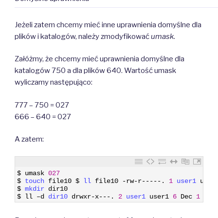
Jeżeli zatem chcemy mieć inne uprawnienia domyślne dla
plików i katalogów, należy zmodyfikować
umask
.
Załóżmy, że chcemy mieć uprawnienia domyślne dla
katalogów 750 a dla plików 640. Wartość umask
wyliczamy następująco:
777 – 750 = 027
666 – 640 = 027
A zatem:
1
$
umask
027
2
$
touch 
file10
$
ll 
file10
-
rw
-
r
--
--
-
.
1
user1 
user
3
$
mkdir 
dir10
4
$
ll
–
d
dir10 
drwxr
-
x
--
-
.
2
user1 
user1
6
Dec
1
08
: