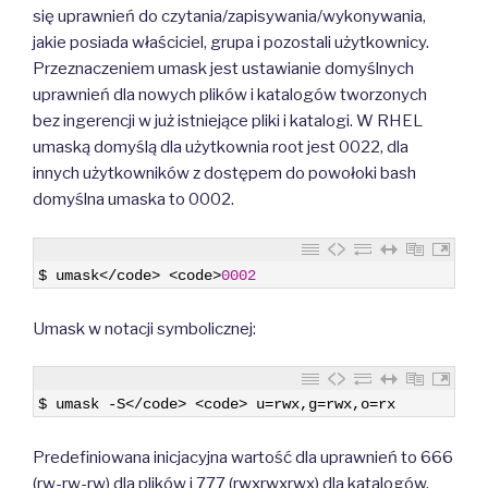
się uprawnień do czytania/zapisywania/wykonywania,
jakie posiada właściciel, grupa i pozostali użytkownicy.
Przeznaczeniem umask jest ustawianie domyślnych
uprawnień dla nowych plików i katalogów tworzonych
bez ingerencji w już istniejące pliki i katalogi.
W RHEL
umaską domyślą dla użytkownia root jest 0022, dla
innych użytkowników z dostępem do powołoki bash
domyślna umaska to 0002.
1
$
umask
<
/
code
>
<
code
>
0002
Umask w notacji symbolicznej:
1
$
umask
-
S
<
/
code
>
<
code
>
u
=
rwx
,
g
=
rwx
,
o
=
rx
Predefiniowana inicjacyjna wartość dla uprawnień to 666
(rw-rw-rw) dla plików i 777 (rwxrwxrwx) dla katalogów.