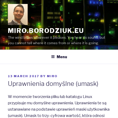
Skip
to
content
MIRO.BORODZIUK.EU
The wind blows wherever it pleases. You hear its sound, but
you cannot tell where it comes from or where it is going.
Menu
POSTED
13 MARCH 2017
BY
MIRO
ON
Uprawnienia domyślne (umask)
W momencie tworzenia pliku lub katalogu Linux
przypisuje mu domyślne uprawnienia. Uprawnienia te są
ustanawiane na podstawie uprawnień maski użytkownika
(
umask
). Umask to trzy-cyfrowa wartość, która odnosi