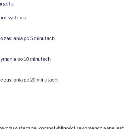
argetu.
oot systemu:
 zasilania po 5 minutach:
zymanie po 10 minutach:
 zasilania po 20 minutach:
powodu wstecznej kompatybilności, rekomendowane jest