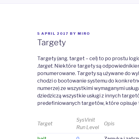
POSTED
5 APRIL 2017
BY
MIRO
ON
Targety
Targety (ang. target – cel) to po prostu log
.target
. Niektóre targety są odpowiednikie
ponumerowane. Targety są używane do wyko
chodzi o bootowanie systemu do konkretn
numerze) ze wszystkimi wymaganymi usług
dziedziczą wszystkie usługi z innych target
predefiniowanych targetów, które opisuje 
SysVinit
Target
Opis
Run Level
halt
0
Zamyka i zatrz