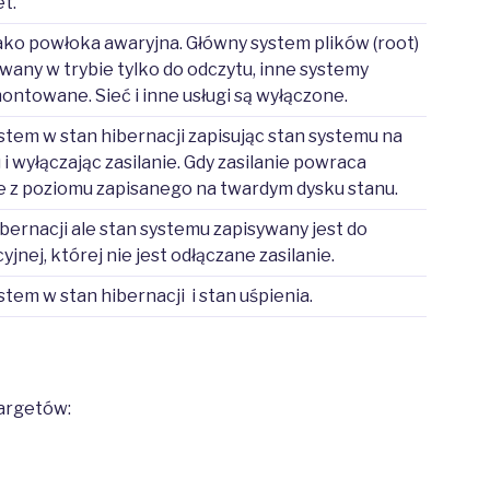
et.
ko powłoka awaryjna. Główny system plików (root)
any w trybie tylko do odczytu, inne systemy
montowane. Sieć i inne usługi są wyłączone.
em w stan hibernacji zapisując stan systemu na
i wyłączając zasilanie. Gdy zasilanie powraca
e z poziomu zapisanego na twardym dysku stanu.
bernacji ale stan systemu zapisywany jest do
jnej, której nie jest odłączane zasilanie.
em w stan hibernacji i stan uśpienia.
targetów: