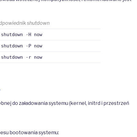
dpowiednik shutdown
 shutdown -H now
 shutdown -P now
 shutdown -r now
.
bnej do załadowania systemu (kernel, initrd i przestrzeń
ocesu bootowania systemu: