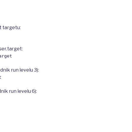
 targetu:
er.target:
arget
nik run levelu 3):
t
ik run levelu 6):