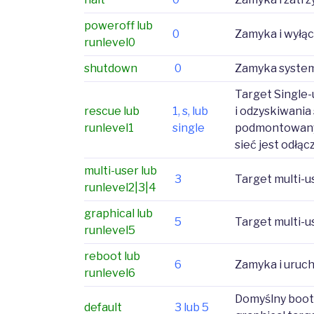
poweroff lub
0
Zamyka i wyłącz
runlevel0
shutdown
0
Zamyka system
Target Single-
rescue lub
1, s, lub
i odzyskiwania
runlevel1
single
podmontowany.
sieć jest odłąc
multi-user lub
3
Target multi-us
runlevel2|3|4
graphical lub
5
Target multi-us
runlevel5
reboot lub
6
Zamyka i uruc
runlevel6
Domyślny boot 
default
3 lub 5