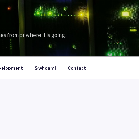
es from or where it is going.
velopment
$ whoami
Contact