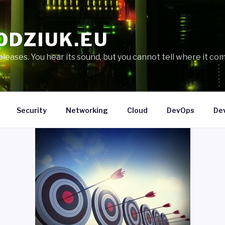
ODZIUK.EU
eases. You hear its sound, but you cannot tell where it com
Security
Networking
Cloud
DevOps
De