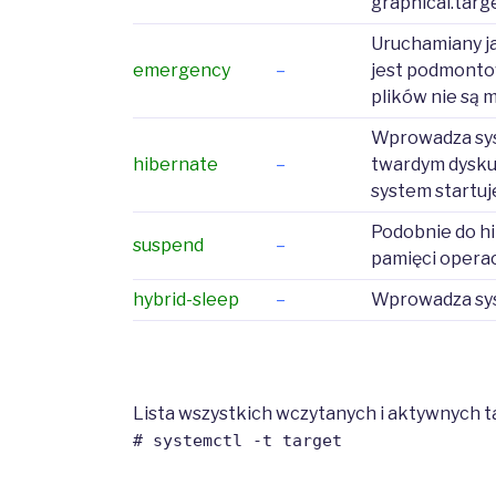
graphical.targ
Uruchamiany ja
emergency
–
jest podmontow
plików nie są 
Wprowadza syst
hibernate
–
twardym dysku 
system startuj
Podobnie do hi
suspend
–
pamięci operacy
hybrid-sleep
–
Wprowadza syst
Lista wszystkich wczytanych i aktywnych 
# systemctl -t target