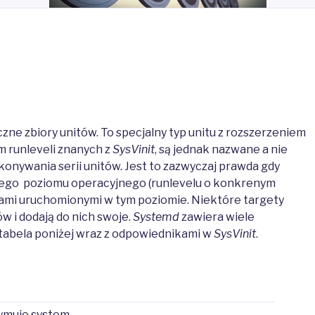
iczne zbiory unitów. To specjalny typ unitu z rozszerzeniem
m runleveli znanych z
SysVinit
, są jednak nazwane a nie
nywania serii unitów. Jest to zazwyczaj prawda gdy
ego poziomu operacyjnego (runlevelu o konkrenym
ami uruchomionymi w tym poziomie.
Niektóre targety
ów i dodają do nich swoje.
Systemd
zawiera wiele
tabela poniżej wraz z odpowiednikami w
SysVinit
.
ymuje system.