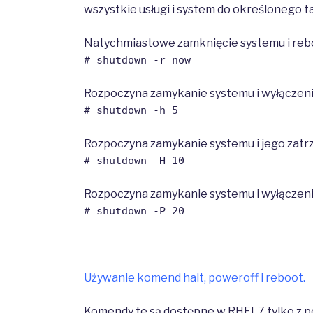
wszystkie usługi i system do określonego t
Natychmiastowe zamknięcie systemu i reb
# shutdown -r now
Rozpoczyna zamykanie systemu i wyłączenie
# shutdown -h 5
Rozpoczyna zamykanie systemu i jego zatr
# shutdown -H 10
Rozpoczyna zamykanie systemu i wyłączenie
# shutdown -P 20
Używanie komend halt, poweroff i reboot.
Komendy te są dostępne w RHEL7 tylko z 