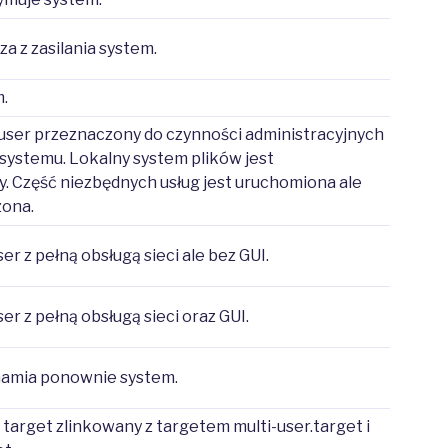
a z zasilania system.
.
user przeznaczony do czynności administracyjnych
 systemu. Lokalny system plików jest
 Część niezbędnych usług jest uruchomiona ale
zona.
er z pełną obsługą sieci ale bez GUI.
er z pełną obsługą sieci oraz GUI.
hamia ponownie system.
target zlinkowany z targetem multi-user.target i