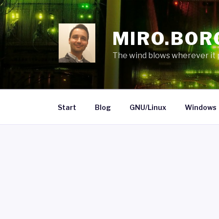
Skip
to
content
MIRO.BOR
The wind blows wherever it pl
Start
Blog
GNU/Linux
Windows