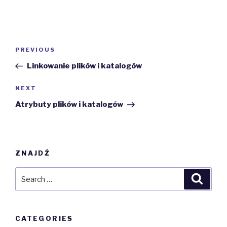
Post
Previous
PREVIOUS
navigation
Post
Linkowanie plików i katalogów
Next
NEXT
Post
Atrybuty plików i katalogów
ZNAJDŹ
Search
Searc
for:
CATEGORIES