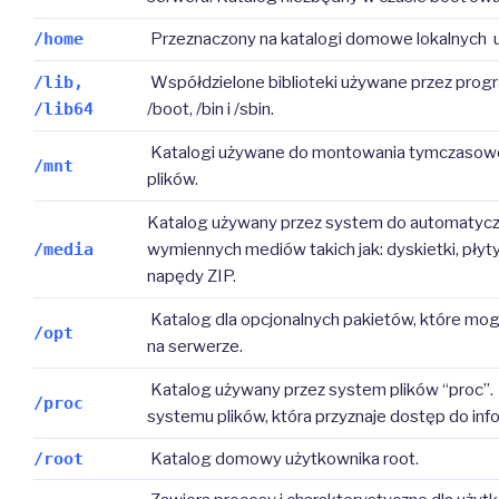
/home
Przeznaczony na katalogi domowe lokalnych 
/lib,
Współdzielone biblioteki używane przez prog
/lib64
/boot, /bin i /sbin.
Katalogi używane do montowania tymczasow
/mnt
plików.
Katalog używany przez system do automaty
/media
wymiennych mediów takich jak: dyskietki, płyt
napędy ZIP.
Katalog dla opcjonalnych pakietów, które mo
/opt
na serwerze.
Katalog używany przez system plików “proc”. 
/proc
systemu plików, która przyznaje dostęp do infor
/root
Katalog domowy użytkownika root.