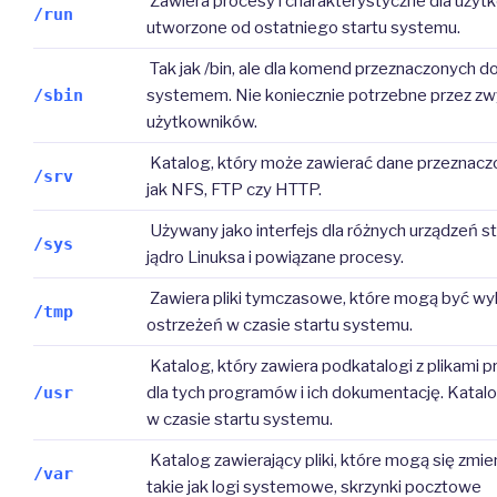
Zawiera procesy i charakterystyczne dla użyt
/run
utworzone od ostatniego startu systemu.
Tak jak /bin, ale dla komend przeznaczonych do
/sbin
systemem. Nie koniecznie potrzebne przez zw
użytkowników.
Katalog, który może zawierać dane przeznaczo
/srv
jak NFS, FTP czy HTTP.
Używany jako interfejs dla różnych urządzeń 
/sys
jądro Linuksa i powiązane procesy.
Zawiera pliki tymczasowe, które mogą być w
/tmp
ostrzeżeń w czasie startu systemu.
Katalog, który zawiera podkatalogi z plikami p
/usr
dla tych programów i ich dokumentację. Katal
w czasie startu systemu.
Katalog zawierający pliki, które mogą się zmi
/var
takie jak logi systemowe, skrzynki pocztowe