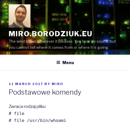
Skip
to
content
MIRO.BORODZIUK.EU
The wind blows wherever it pleases. You hear its sound, but
you cannot tell where it comes from or where it is going.
Menu
POSTED
11 MARCH 2017
BY
MIRO
ON
Podstawowe komendy
Zwraca rodzaj pliku
# file
# file /usr/bin/whoami