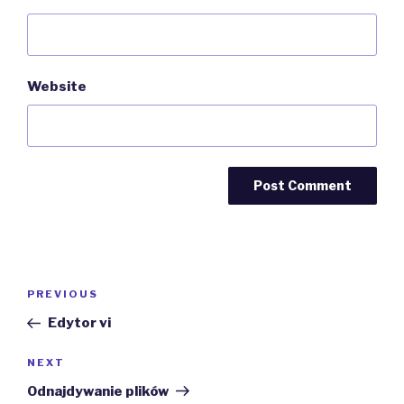
Website
Post
Previous
PREVIOUS
navigation
Post
Edytor vi
Next
NEXT
Post
Odnajdywanie plików