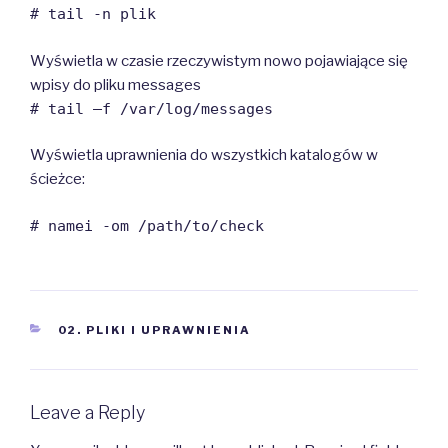
# tail -n plik
Wyświetla w czasie rzeczywistym nowo pojawiające się
wpisy do pliku messages
# tail –f /var/log/messages
Wyświetla uprawnienia do wszystkich katalogów w
ścieżce:
# namei -om /path/to/check
CATEGORIES
02. PLIKI I UPRAWNIENIA
Leave a Reply