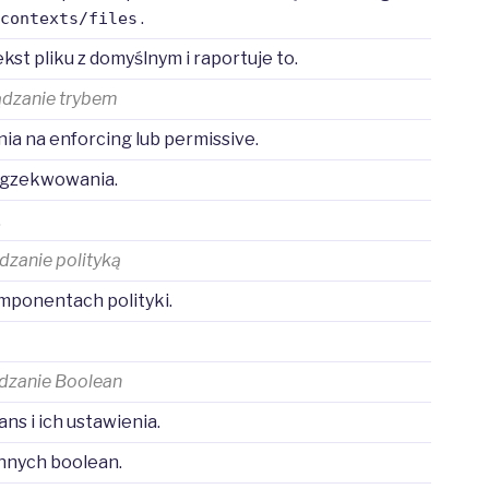
.
/contexts/files
st pliku z domyślnym i raportuje to.
ądzanie trybem
a na enforcing lub permissive.
 egzekwowania.
.
dzanie polityką
omponentach polityki.
dzanie Boolean
s i ich ustawienia.
nnych boolean.