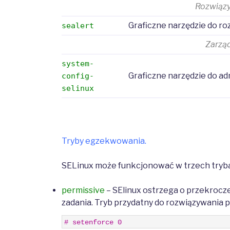
Rozwiąz
Graficzne narzędzie do 
sealert
Zarząd
system-
Graficzne narzędzie do a
config-
selinux
Tryby egzekwowania.
SELinux może funkcjonować w trzech tryb
permissive
– SElinux ostrzega o przekrocz
zadania. Tryb przydatny do rozwiązywani
1
# setenforce 0