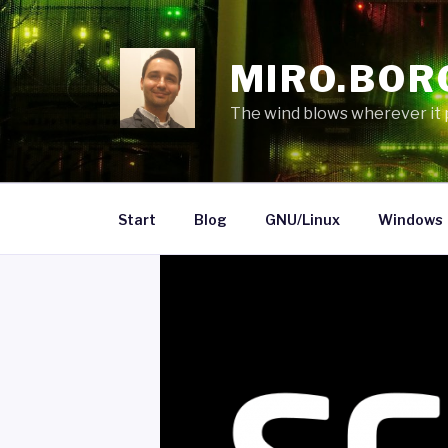
Skip
to
content
MIRO.BOR
The wind blows wherever it pl
Start
Blog
GNU/Linux
Windows