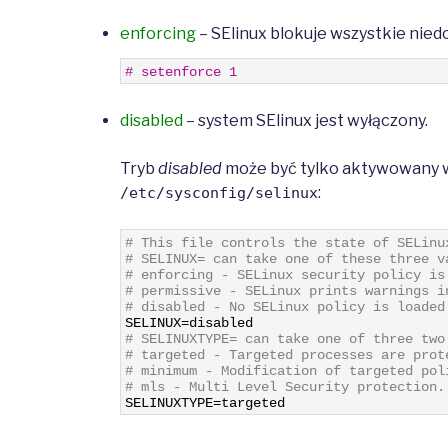
enforcing
– SElinux blokuje wszystkie nie
1
# setenforce 1
disabled
– system SElinux jest wyłączony.
Tryb
disabled
może być tylko aktywowany w 
:
/etc/sysconfig/selinux
1
# This file controls the state of SELinu
2
# SELINUX= can take one of these three v
3
# enforcing - SELinux security policy is
4
# permissive - SELinux prints warnings i
5
# disabled - No SELinux policy is loaded
6
SELINUX
=
disabled
7
# SELINUXTYPE= can take one of three two
8
# targeted - Targeted processes are prot
9
# minimum - Modification of targeted pol
10
# mls - Multi Level Security protection.
11
SELINUXTYPE
=
targeted