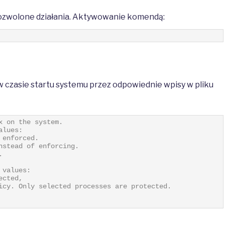
dozwolone działania. Aktywowanie komendą:
czasie startu systemu przez odpowiednie wpisy w pliku
x on the system.
alues:
 enforced.
nstead of enforcing.
.
 values:
ected,
icy. Only selected processes are protected.