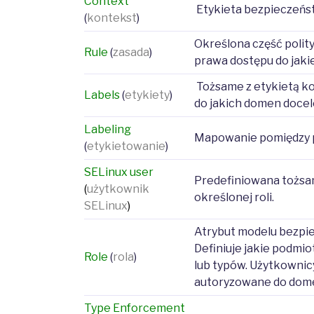
Context
Etykieta bezpieczeńst
(
kontekst
)
Określona część polity
Rule
(
zasada
)
prawa dostępu do jaki
Tożsame z etykietą ko
Labels
(
etykiety
)
do jakich domen doce
Labeling
Mapowanie pomiędzy p
(
etykietowanie
)
SELinux user
Predefiniowana tożsa
(
użytkownik
określonej roli.
SELinux
)
Atrybut modelu bezpi
Definiuje jakie podm
Role
(
rola
)
lub typów. Użytkownicy
autoryzowane do dome
Type Enforcement