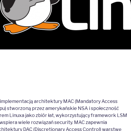
t implementacją architektury MAC (Mandatory Access
ępu) stworzoną przez amerykańskie NSA i społeczność
drem Linuxa jako zbiór łat, wykorzystujący framework LSM
ą wspiera wiele rozwiązań security. MAC zapewnia
itektury DAC (Discretionary Access Control) warstwę