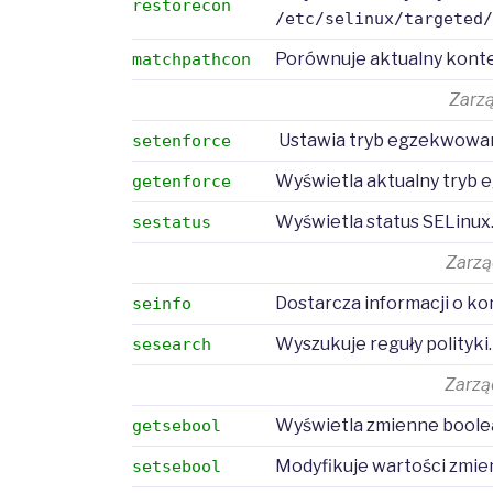
restorecon
/etc/selinux/targeted
Porównuje aktualny kontek
matchpathcon
Zarz
Ustawia tryb egzekwowani
setenforce
Wyświetla aktualny tryb
getenforce
Wyświetla status SELinux
sestatus
Zarzą
Dostarcza informacji o k
seinfo
Wyszukuje reguły polityki.
sesearch
Zarzą
Wyświetla zmienne boolean
getsebool
Modyfikuje wartości zmie
setsebool