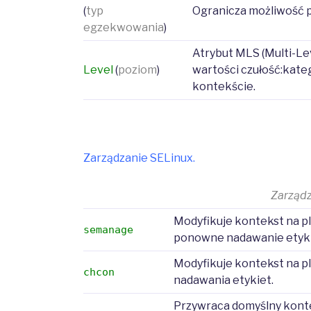
(
typ
Ogranicza możliwość p
egzekwowania
)
Atrybut MLS (Multi-Lev
Level
(
poziom
)
wartości czułość:kate
kontekście.
Zarządzanie SELinux.
Zarząd
Modyfikuje kontekst na pl
semanage
ponowne nadawanie etyki
Modyfikuje kontekst na p
chcon
nadawania etykiet.
Przywraca domyślny kontek