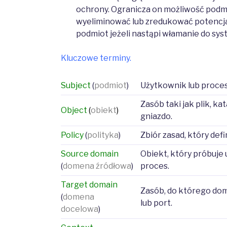
ochrony. Ogranicza on możliwość podmio
wyeliminować lub zredukować potencj
podmiot jeżeli nastąpi włamanie do sys
Kluczowe terminy.
Subject
(
podmiot
)
Użytkownik lub proces
Zasób taki jak plik, ka
Object
(
obiekt
)
gniazdo.
Policy
(
polityka
)
Zbiór zasad, który defi
Source domain
Obiekt, który próbuje 
(
domena źródłowa
)
proces.
Target domain
Zasób, do którego dom
(
domena
lub port.
docelowa
)