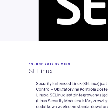
POSTED
13 JUNE 2017
BY
MIRO
ON
SELinux
Security Enhanced Linux (SELinux) jes
Control – Obligatoryjna Kontrola Dost
Linuxa. SELinux jest zintegrowany z ją
(Linux Security Modules), który zreszt
dodatkową względem standardowej arch