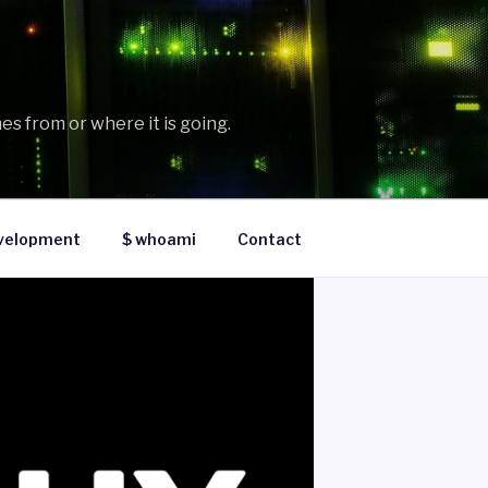
es from or where it is going.
velopment
$ whoami
Contact