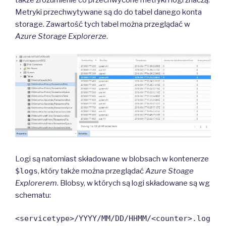
także zrozumienie co przechwycone metryki i logi znaczą.
Metryki przechwytywane są do do tabel danego konta
storage. Zawartość tych tabel można przeglądać w
Azure Storage Explorerze
.
Logi są natomiast składowane w blobsach w kontenerze
$logs
, który także można przeglądać
Azure Stoage
Explorerem
. Blobsy, w których są logi składowane są wg
schematu:
<servicetype>/YYYY/MM/DD/HHMM/<counter>.log