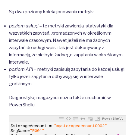
Są dwa poziomy kolekcjonowania metryk:
poziom usługi
– te metryki zawierają statystyki dla
wszystkich zapytań, gromadzonych w określonym
interwale czasowym. Nawet jeżeli nie ma żadnych
zapytań do usługi wpis i tak jest dokonywany z
informacją, że nie było żadnego zapytania w określonym
interwale.
poziom API
– metryki zapisują zapytania do każdej usługi
tylko jeżeli zapytania odbywają się w interwale
godzinnym.
Diagnostykę magazynu można także uruchomić w
PowerShellu.
PowerShell
1
$storageAccount
=
"mystorageaccount0002"
2
$rgName
=
"RG01"
3