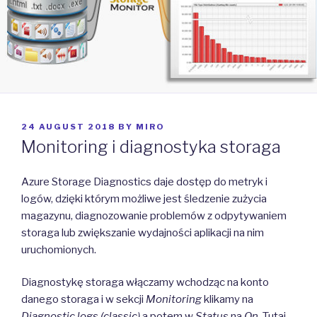
POSTED
24 AUGUST 2018
BY
MIRO
ON
Monitoring i diagnostyka storaga
Azure Storage Diagnostics daje dostęp do metryk i
logów, dzięki którym możliwe jest śledzenie zużycia
magazynu, diagnozowanie problemów z odpytywaniem
storaga lub zwiększanie wydajności aplikacji na nim
uruchomionych.
Diagnostykę storaga włączamy wchodząc na konto
danego storaga i w sekcji
Monitoring
klikamy na
Diagnostic logs (classic)
a potem w
Status
na
On
. Tutaj