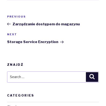
Post
Previous
PREVIOUS
navigation
Post
Zarządzanie dostępem do magazynu
Next
NEXT
Post
Storage Service Encryption
ZNAJDŹ
Search
Searc
for:
CATEGORIES