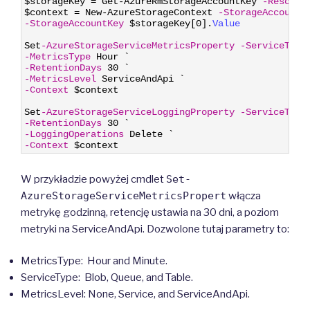
$storageKey
=
Get-AzureRmStorageAccountKey
-Resourc
4
$context
=
New-AzureStorageContext
-StorageAccountN
5
-StorageAccountKey
$storageKey
[
0
]
.
Value
6
7
Set
-AzureStorageServiceMetricsProperty
-ServiceType
8
-MetricsType
Hour
`
9
-RetentionDays
30
`
10
-MetricsLevel
ServiceAndApi
`
11
-Context
$context
12
13
Set
-AzureStorageServiceLoggingProperty
-ServiceType
14
-RetentionDays
30
`
15
-LoggingOperations
Delete
`
16
-Context
$context
W przykładzie powyżej cmdlet
Set-
AzureStorageServiceMetricsPropert
włącza
metrykę godzinną, retencję ustawia na 30 dni, a poziom
metryki na ServiceAndApi. Dozwolone tutaj parametry to:
MetricsType: Hour and Minute.
ServiceType: Blob, Queue, and Table.
MetricsLevel: None, Service, and ServiceAndApi.