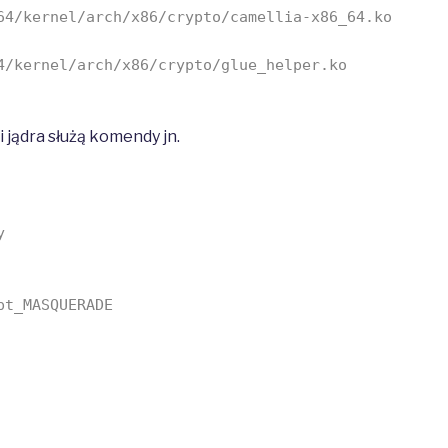
64/kernel/arch/x86/crypto/camellia-x86_64.ko
4/kernel/arch/x86/crypto/glue_helper.ko
 jądra służą komendy jn.
y
t_MASQUERADE