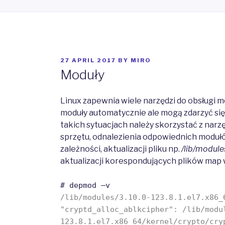
POSTED
27 APRIL 2017
BY
MIRO
ON
Moduły
Linux zapewnia wiele narzędzi do obsługi 
moduły automatycznie ale mogą zdarzyć się 
takich sytuacjach należy skorzystać z narz
sprzętu, odnalezienia odpowiednich modu
zależności, aktualizacji pliku np.
/lib/module
aktualizacji korespondujących plików map 
# depmod –v
/lib/modules/3.10.0-123.8.1.el7.x86_
"cryptd_alloc_ablkcipher": /lib/modu
123.8.1.el7.x86_64/kernel/crypto/cry