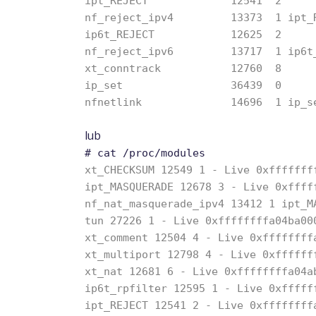
ipt_REJECT 12541 2
nf_reject_ipv4 13373 1 ipt_R
ip6t_REJECT 12625 2
nf_reject_ipv6 13717 1 ip6t_
xt_conntrack 12760 8
ip_set 36439 0
nfnetlink 14696 1 ip_se
lub
# cat /proc/modules
xt_CHECKSUM 12549 1 - Live 0xfffffff
ipt_MASQUERADE 12678 3 - Live 0xffff
nf_nat_masquerade_ipv4 13412 1 ipt_M
tun 27226 1 - Live 0xffffffffa04ba00
xt_comment 12504 4 - Live 0xffffffff
xt_multiport 12798 4 - Live 0xffffff
xt_nat 12681 6 - Live 0xffffffffa04a
ip6t_rpfilter 12595 1 - Live 0xfffff
ipt_REJECT 12541 2 - Live 0xffffffff