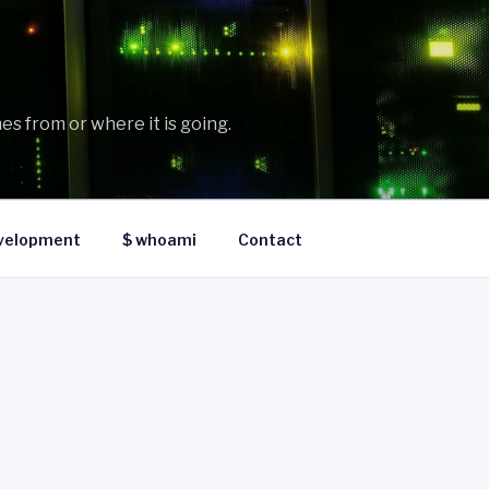
es from or where it is going.
velopment
$ whoami
Contact