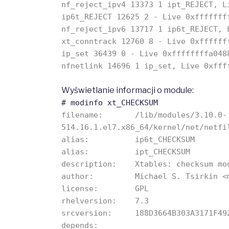
nf_reject_ipv4 13373 1 ipt_REJECT, L
ip6t_REJECT 12625 2 - Live 0xfffffff
nf_reject_ipv6 13717 1 ip6t_REJECT, 
xt_conntrack 12760 8 - Live 0xffffff
ip_set 36439 0 - Live 0xffffffffa048
nfnetlink 14696 1 ip_set, Live 0xfff
Wyświetlanie informacji o module:
# modinfo xt_CHECKSUM
filename: /lib/modules/3.10.0-
514.16.1.el7.x86_64/kernel/net/netfi
alias: ip6t_CHECKSUM
alias: ipt_CHECKSUM
description: Xtables: checksum mod
author: Michael S. Tsirkin <ms
license: GPL
rhelversion: 7.3
srcversion: 188D3664B303A3171F49
depends: