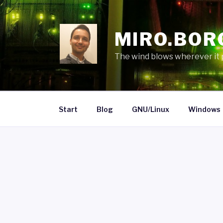
Skip
to
content
MIRO.BOR
The wind blows wherever it pl
Start
Blog
GNU/Linux
Windows