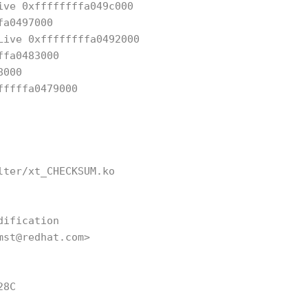
ive 0xffffffffa049c000
fa0497000
Live 0xffffffffa0492000
ffa0483000
8000
fffffa0479000
lter/xt_CHECKSUM.ko
ification
t@redhat.com>
28C