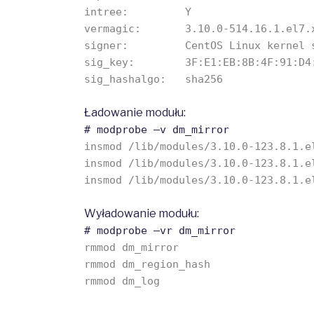
intree: Y
vermagic: 3.10.0-514.16.1.el7.x86
signer: CentOS Linux kernel si
sig_key: 3F:E1:EB:8B:4F:91:D4:84:
sig_hashalgo: sha256
Ładowanie modułu:
# modprobe –v dm_mirror
insmod /lib/modules/3.10.0-123.8.1.e
insmod /lib/modules/3.10.0-123.8.1.e
insmod /lib/modules/3.10.0-123.8.1.e
Wyładowanie modułu:
# modprobe –vr dm_mirror
rmmod dm_mirror
rmmod dm_region_hash
rmmod dm_log