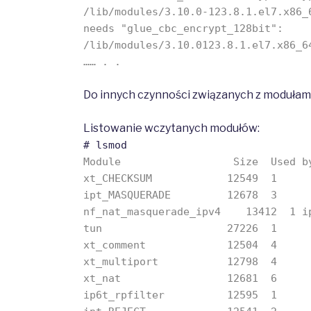
/lib/modules/3.10.0-123.8.1.el7.x86_
needs "glue_cbc_encrypt_128bit":
/lib/modules/3.10.0123.8.1.el7.x86_6
…… . .
Do innych czynności związanych z modułami
Listowanie wczytanych modułów:
# lsmod
Module Size Used b
xt_CHECKSUM 12549 1
ipt_MASQUERADE 12678 3
nf_nat_masquerade_ipv4 13412 1 ip
tun 27226 1
xt_comment 12504 4
xt_multiport 12798 4
xt_nat 12681 6
ip6t_rpfilter 12595 1