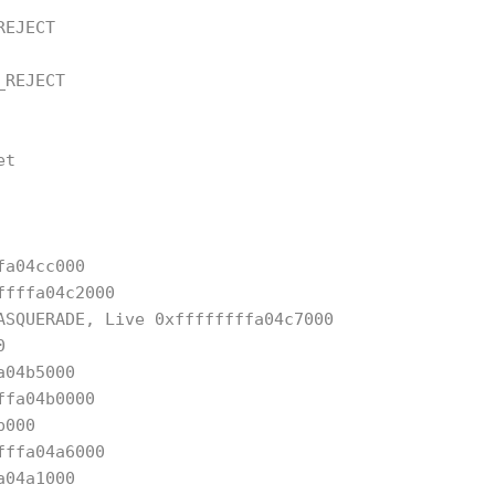
EJECT
REJECT
t
fa04cc000
ffffa04c2000
ASQUERADE, Live 0xffffffffa04c7000
0
a04b5000
ffa04b0000
b000
fffa04a6000
a04a1000