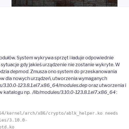
modułów. System wykrywa sprzęt i ładuje odpowiednie
sytuacje gdy jakieś urządzenie nie zostanie wykryte. W
ędzia
depmod
. Zmusza ono system do przeskanowania
łów dla nowych urządzeń, utworzenia wymaganych
s/3.10.0-123.8.1.el7.x86_64/modules.dep
oraz utworzenia i
w katalogu np.
/lib/modules/3.10.0-123.8.1.el7.x86_64
:
64/kernel/arch/x86/crypto/ablk_helper.ko needs
les/3.10.0-
ptd.ko