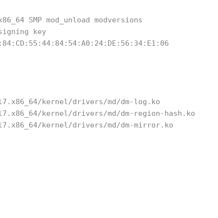
_64 SMP mod_unload modversions
gning key
CD:55:44:84:54:A0:24:DE:56:34:E1:06
l7.x86_64/kernel/drivers/md/dm-log.ko
l7.x86_64/kernel/drivers/md/dm-region-hash.ko
l7.x86_64/kernel/drivers/md/dm-mirror.ko