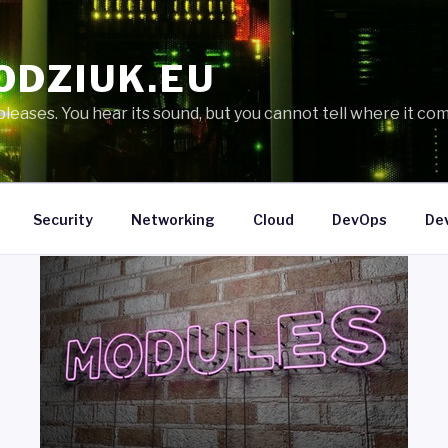
ODZIUK.EU
eases. You hear its sound, but you cannot tell where it com
Security
Networking
Cloud
DevOps
De