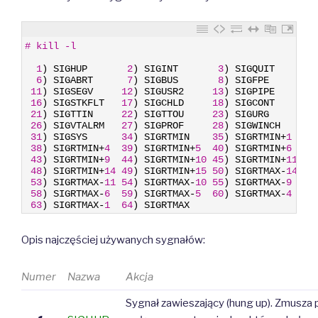
1
# kill -l
2
3
1
)
SIGHUP
2
)
SIGINT
3
)
SIGQUIT
4
4
6
)
SIGABRT
7
)
SIGBUS
8
)
SIGFPE
9
5
11
)
SIGSEGV
12
)
SIGUSR2
13
)
SIGPIPE
14
6
16
)
SIGSTKFLT
17
)
SIGCHLD
18
)
SIGCONT
19
7
21
)
SIGTTIN
22
)
SIGTTOU
23
)
SIGURG
24
8
26
)
SIGVTALRM
27
)
SIGPROF
28
)
SIGWINCH
29
9
31
)
SIGSYS
34
)
SIGRTMIN
35
)
SIGRTMIN
+
1
36
10
38
)
SIGRTMIN
+
4
39
)
SIGRTMIN
+
5
40
)
SIGRTMIN
+
6
41
11
43
)
SIGRTMIN
+
9
44
)
SIGRTMIN
+
10
45
)
SIGRTMIN
+
11
46
12
48
)
SIGRTMIN
+
14
49
)
SIGRTMIN
+
15
50
)
SIGRTMAX
-
14
51
13
53
)
SIGRTMAX
-
11
54
)
SIGRTMAX
-
10
55
)
SIGRTMAX
-
9
56
14
58
)
SIGRTMAX
-
6
59
)
SIGRTMAX
-
5
60
)
SIGRTMAX
-
4
61
15
63
)
SIGRTMAX
-
1
64
)
SIGRTMAX
Opis najczęściej używanych sygnałów:
Numer
Nazwa
Akcja
Sygnał zawieszający (hung up). Zmusza 