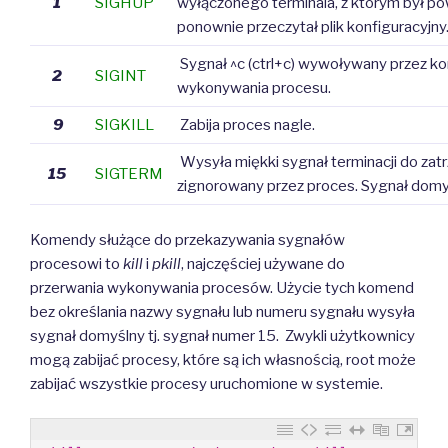
1
SIGHUP
wyłączonego terminala, z którym był po
ponownie przeczytał plik konfiguracyjny
Sygnał ^c (ctrl+c) wywoływany przez kon
2
SIGINT
wykonywania procesu.
9
SIGKILL
Zabija proces nagle.
Wysyła miękki sygnał terminacji do zat
15
SIGTERM
zignorowany przez proces. Sygnał domy
Komendy służące do przekazywania sygnałów
procesowi to
kill
i
pkill
, najczęściej używane do
przerwania wykonywania procesów. Użycie tych komend
bez określania nazwy sygnału lub numeru sygnału wysyła
sygnał domyślny tj. sygnał numer 15. Zwykli użytkownicy
mogą zabijać procesy, które są ich własnością, root może
zabijać wszystkie procesy uruchomione w systemie.