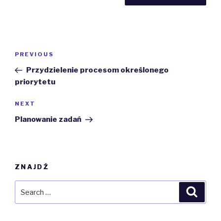
Post
Previous
PREVIOUS
navigation
Post
Przydzielenie procesom określonego
priorytetu
Next
NEXT
Post
Planowanie zadań
ZNAJDŹ
Search
Searc
for: