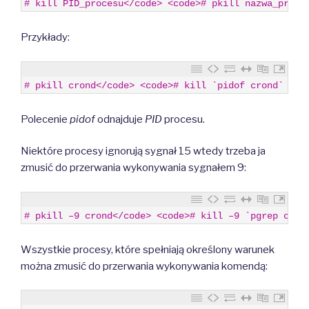
1
# kill PID_procesu</code> <code># pkill nazwa_proce
Przykłady:
1
# pkill crond</code> <code># kill `pidof crond`
Polecenie
pidof
odnajduje
PID
procesu.
Niektóre procesy ignorują sygnał 15 wtedy trzeba ja
zmusić do przerwania wykonywania sygnałem 9:
1
# pkill –9 crond</code> <code># kill –9 `pgrep cron
Wszystkie procesy, które spełniają określony warunek
można zmusić do przerwania wykonywania komendą: