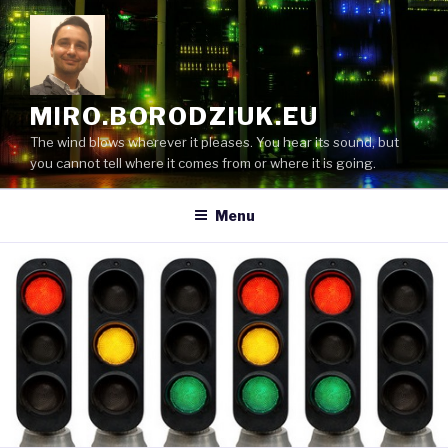
Skip
to
content
MIRO.BORODZIUK.EU
The wind blows wherever it pleases. You hear its sound, but
you cannot tell where it comes from or where it is going.
Menu