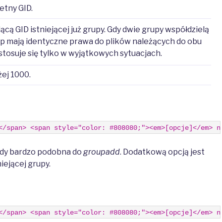
etny GID.
cą GID istniejącej już grupy. Gdy dwie grupy współdzielą
up mają identyczne prawa do plików należących do obu
stosuje się tylko w wyjątkowych sytuacjach.
żej 1000.
</span> <span style="color: #808080;"><em>[opcje]</em> n
ndy bardzo podobna do
groupadd
. Dodatkową opcją jest
iejącej grupy.
</span> <span style="color: #808080;"><em>[opcje]</em> n