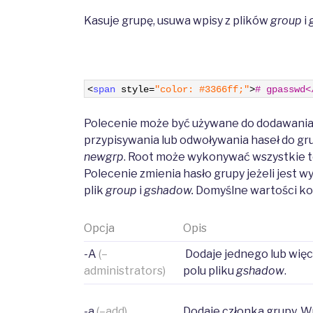
Kasuje grupę, usuwa wpisy z plików
group
i
1
<
span 
style
=
"color: #3366ff;"
>
# gpasswd<
Polecenie może być używane do dodawania 
przypisywania lub odwoływania haseł do gr
newgrp
. Root może wykonywać wszystkie te 
Polecenie zmienia hasło grupy jeżeli jest w
plik
group
i
gshadow.
Domyślne wartości ko
Opcja
Opis
-A
(–
Dodaje jednego lub wię
administrators)
polu pliku
gshadow
.
-a
(–add)
Dodaje członka grupy. 