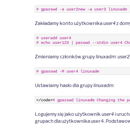
1
# gpasswd -a user2new -a user3 linuxadm
Zakładamy konto użytkownika
user4
z domy
1
# useradd user4 
2
# echo user123 | passwd --stdin user4 Ch
Zmieniamy członków grupy
linuxadm
:
user
1
# gpasswd -M user4 linuxadm
Ustawiamy hasło dla grupy
linuxadm
:
1
<
/
code
>
# gpasswd linuxadm Changing the p
Logujemy się jako użytkownik
user4
i uruc
grupach dla użytkownika user4. Podstawowa