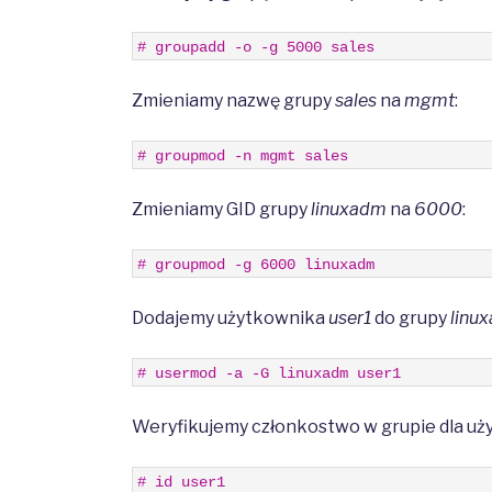
1
# groupadd -o -g 5000 sales
Zmieniamy nazwę grupy
sales
na
mgmt
:
1
# groupmod -n mgmt sales
Zmieniamy GID grupy
linuxadm
na
6000
:
1
# groupmod -g 6000 linuxadm
Dodajemy użytkownika
user1
do grupy
linu
1
# usermod -a -G linuxadm user1
Weryfikujemy członkostwo w grupie dla u
1
# id user1 