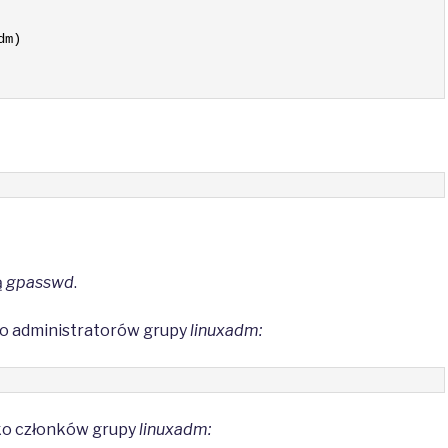
dm
)
ą
gpasswd
.
o administratorów grupy
linuxadm:
ko członków grupy
linuxadm: