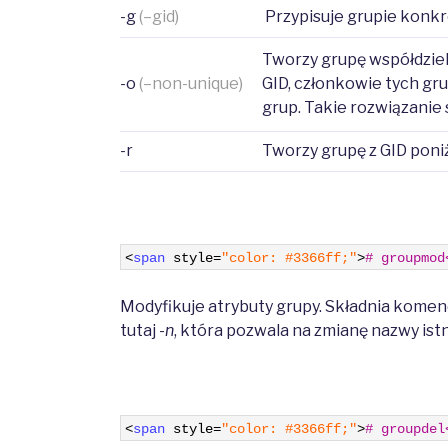
-g
(–gid)
Przypisuje grupie konkr
Tworzy grupę współdzielą
-o
(–non-unique)
GID, członkowie tych gr
grup. Takie rozwiązanie 
-r
Tworzy grupę z GID poni
1
<
span 
style
=
"color: #3366ff;"
>
# groupmod
Modyfikuje atrybuty grupy. Składnia kome
tutaj
-n
, która pozwala na zmianę nazwy istn
1
<
span 
style
=
"color: #3366ff;"
>
# groupdel