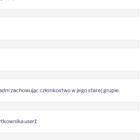
xadm
zachowując członkostwo w jego starej grupie.
żytkownika
user1
: