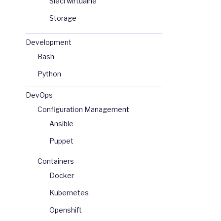
Sieci wirtualne
Storage
Development
Bash
zwa_grupy</span>
Python
DevOps
Configuration Management
Ansible
Puppet
Containers
Docker
Kubernetes
Openshift