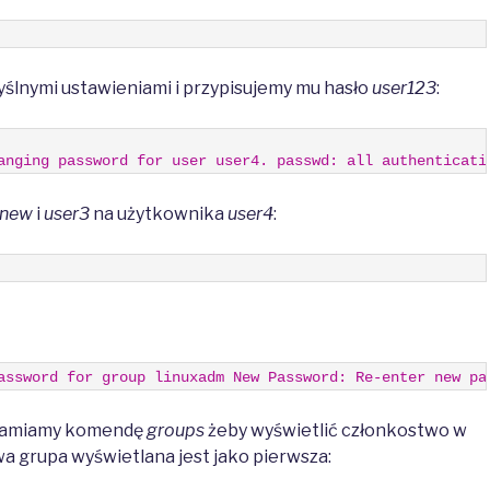
ślnymi ustawieniami i przypisujemy mu hasło
user123
:
anging password for user user4. passwd: all authenticati
2new
i
user3
na użytkownika
user4
:
assword for group linuxadm New Password: Re-enter new pa
hamiamy komendę
groups
żeby wyświetlić członkostwo w
 grupa wyświetlana jest jako pierwsza: