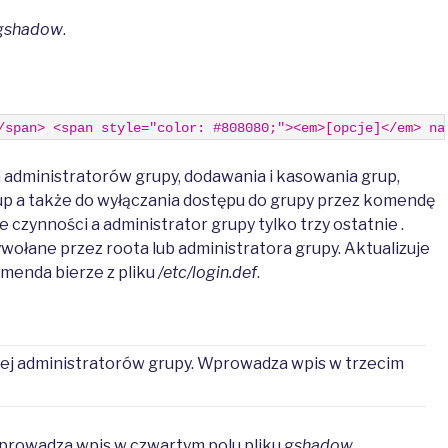
gshadow
.
/span> <span style="color: #808080;"><em>[opcje]</em> na
administratorów grupy, dodawania i kasowania grup,
up a także do wyłączania dostępu do grupy przez komendę
czynności a administrator grupy tylko trzy ostatnie .
ywołane przez roota lub administratora grupy. Aktualizuje
menda bierze z pliku
/etc/login.def
.
cej administratorów grupy. Wprowadza wpis w trzecim
Wprowadza wpis w czwartym polu pliku
gshadow
.