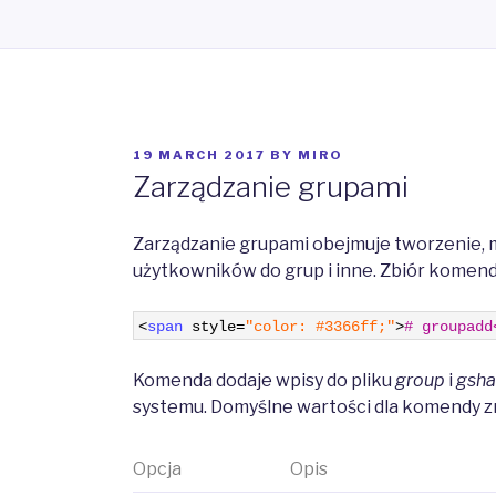
POSTED
19 MARCH 2017
BY
MIRO
ON
Zarządzanie grupami
Zarządzanie grupami obejmuje tworzenie, 
użytkowników do grup i inne. Zbiór komend
1
<
span 
style
=
"color: #3366ff;"
>
# groupadd
Komenda dodaje wpisy do pliku
group
i
gsh
systemu. Domyślne wartości dla komendy zn
Opcja
Opis