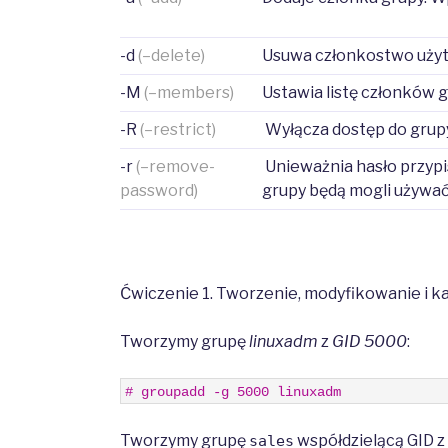
-d
(–delete)
Usuwa członkostwo użyt
-M
(–members)
Ustawia listę członków g
-R
(–restrict)
Wyłącza dostęp do grupy 
-r
(–remove-
Unieważnia hasło przypi
password)
grupy będą mogli używa
Ćwiczenie 1. Tworzenie, modyfikowanie i k
Tworzymy grupę
linuxadm
z
GID 5000
:
1
# groupadd -g 5000 linuxadm
Tworzymy grupę
współdzielącą GID z
sales