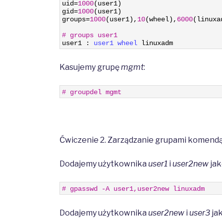
2
uid
=
1000
(
user1
)
3
gid
=
1000
(
user1
)
4
groups
=
1000
(
user1
)
,
10
(
wheel
)
,
6000
(
linuxa
5
6
# groups user1 
7
user1
:
user1 
wheel 
linuxadm
Kasujemy grupę
mgmt
:
1
# groupdel mgmt
Ćwiczenie 2. Zarządzanie grupami komend
Dodajemy użytkownika
user1
i
user2new
jak
1
# gpasswd -A user1,user2new linuxadm
Dodajemy użytkownika
user2new
i
user3
ja