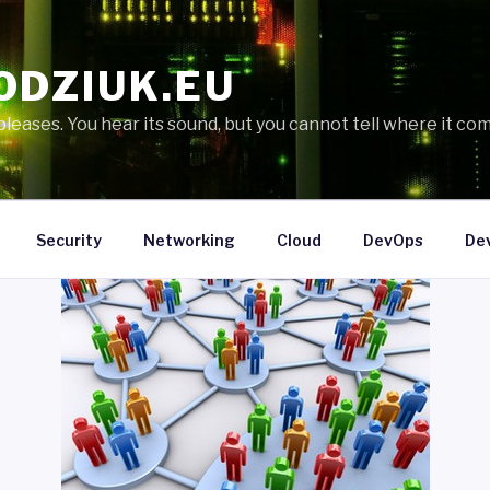
ODZIUK.EU
eases. You hear its sound, but you cannot tell where it com
Security
Networking
Cloud
DevOps
De