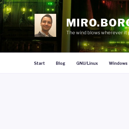
Skip
to
content
MIRO.BOR
The wind blows wherever it pl
Start
Blog
GNU/Linux
Windows