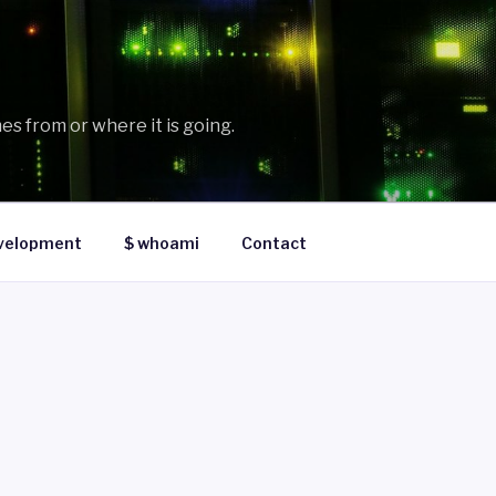
es from or where it is going.
velopment
$ whoami
Contact