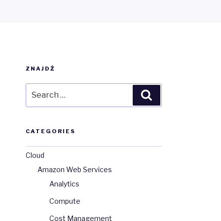
ZNAJDŹ
Search
Search
for:
CATEGORIES
azwa_grupy</span>
Cloud
Amazon Web Services
Analytics
Compute
Cost Management