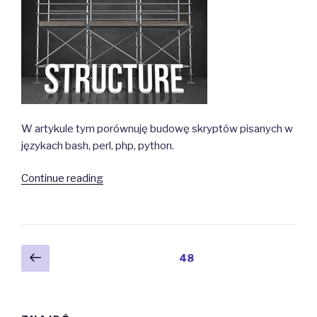
W artykule tym porównuję budowę skryptów pisanych w
językach bash, perl, php, python.
“Struktura
Continue reading
skryptów”
Posts
Previous
Page
48
page
navigation