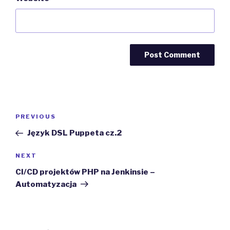
Post
Previous
PREVIOUS
navigation
Post
Język DSL Puppeta cz.2
Next
NEXT
Post
CI/CD projektów PHP na Jenkinsie –
Automatyzacja