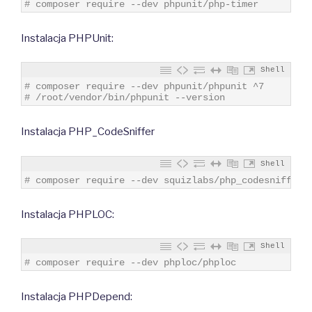
2
# composer require --dev phpunit/php-timer
Instalacja PHPUnit:
Shell
1
# composer require --dev phpunit/phpunit ^7
2
# /root/vendor/bin/phpunit --version
Instalacja PHP_CodeSniffer
Shell
1
# composer require --dev squizlabs/php_codesniffer
Instalacja PHPLOC:
Shell
1
# composer require --dev phploc/phploc
Instalacja PHPDepend: