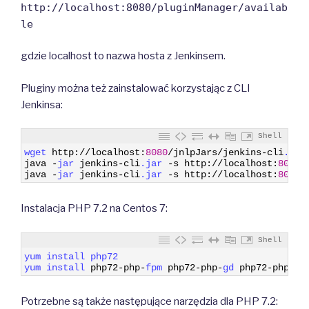
http://localhost:8080/pluginManager/availab
le
gdzie localhost to nazwa hosta z Jenkinsem.
Pluginy można też zainstalować korzystając z CLI
Jenkinsa:
Shell
1
wget 
http
:
/
/
localhost
:
8080
/
jnlpJars
/
jenkins
-
cli
.jar
2
java
-
jar 
jenkins
-
cli
.jar
-
s
http
:
/
/
localhost
:
8080
3
java
-
jar 
jenkins
-
cli
.jar
-
s
http
:
/
/
localhost
:
8080
Instalacja PHP 7.2 na Centos 7:
Shell
1
yum 
install 
php72
2
yum 
install 
php72
-
php
-
fpm 
php72
-
php
-
gd 
php72
-
php
-
js
Potrzebne są także następujące narzędzia dla PHP 7.2: