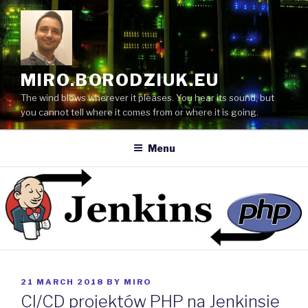
Skip
to
content
MIRO.BORODZIUK.EU
The wind blows wherever it pleases. You hear its sound, but
you cannot tell where it comes from or where it is going.
Menu
POSTED
21 MARCH 2018
BY
MIRO
ON
CI/CD projektów PHP na Jenkinsie