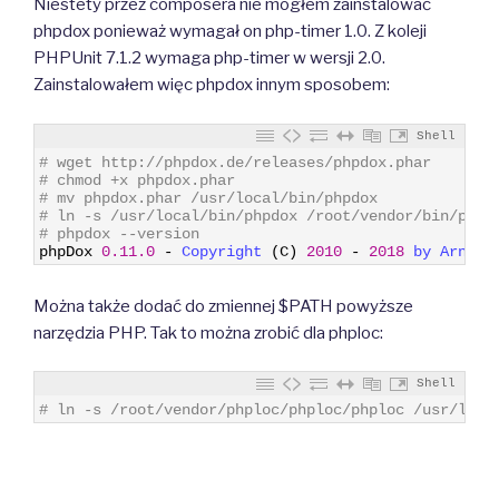
Niestety przez composera nie mogłem zainstalować
phpdox ponieważ wymagał on php-timer 1.0. Z koleji
PHPUnit 7.1.2 wymaga php-timer w wersji 2.0.
Zainstalowałem więc phpdox innym sposobem:
Shell
1
# wget http://phpdox.de/releases/phpdox.phar
2
# chmod +x phpdox.phar
3
# mv phpdox.phar /usr/local/bin/phpdox
4
# ln -s /usr/local/bin/phpdox /root/vendor/bin/phpd
5
# phpdox --version
6
phpDox
0.11.0
-
Copyright
(
C
)
2010
-
2018
by 
Arne 
B
Można także dodać do zmiennej $PATH powyższe
narzędzia PHP. Tak to można zrobić dla phploc:
Shell
1
# ln -s /root/vendor/phploc/phploc/phploc /usr/loca