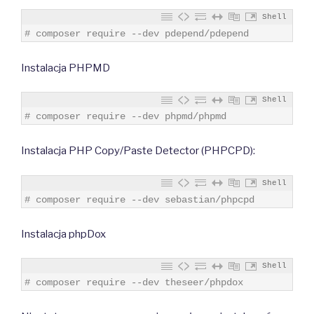
Shell
1
# composer require --dev pdepend/pdepend
Instalacja PHPMD
Shell
1
# composer require --dev phpmd/phpmd
Instalacja PHP Copy/Paste Detector (PHPCPD):
Shell
1
# composer require --dev sebastian/phpcpd
Instalacja phpDox
Shell
1
# composer require --dev theseer/phpdox