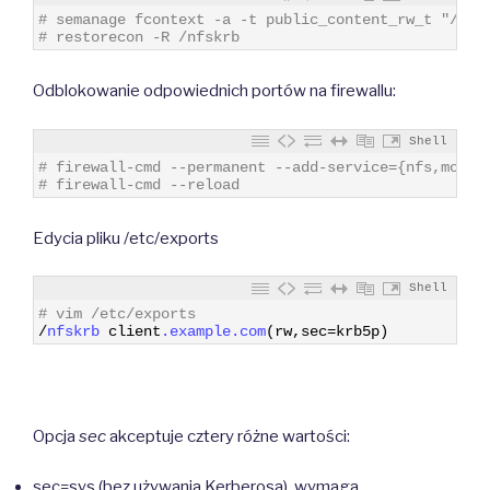
1
# semanage fcontext -a -t public_content_rw_t "/nfs
2
# restorecon -R /nfskrb
Odblokowanie odpowiednich portów na firewallu:
Shell
1
# firewall-cmd --permanent --add-service={nfs,mount
2
# firewall-cmd --reload
Edycia pliku /etc/exports
Shell
1
# vim /etc/exports
2
/
nfskrb 
client
.example
.com
(
rw
,
sec
=
krb5p
)
Opcja
sec
akceptuje cztery różne wartości:
sec=sys (bez używania Kerberosa), wymaga