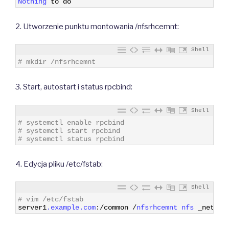
Nothing 
to
do
2. Utworzenie punktu montowania /nfsrhcemnt:
Shell
1
# mkdir /nfsrhcemnt
3. Start, autostart i status rpcbind:
Shell
1
# systemctl enable rpcbind
2
# systemctl start rpcbind
3
# systemctl status rpcbind
4. Edycja pliku /etc/fstab:
Shell
1
# vim /etc/fstab
2
server1
.example
.com
:
/
common
/
nfsrhcemnt 
nfs 
_netdev