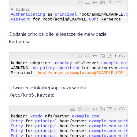
Shell
1
# kadmin
2
Authenticating 
as
principal 
root
/
admin
@
EXAMPLE
.COM
3
Password 
for
root
/
admin
@
EXAMPLE
.COM
:
kerberos
Dodanie principal o ile jej jeszcze nie ma w bazie
kerberosa:
Shell
1
kadmin
:
addprinc
-
randkey 
nfs
/
server
.example
.com
2
WARNING
:
no 
policy 
specified 
for
host
/
server
.exampl
3
Principal
"host/server.example.com@EXAMPLE.COM"
cre
Utworzenie lokalnej kopii bazy w pliku
/etc/krb5.keytab
:
Shell
1
kadmin
:
ktadd 
nfs
/
server
.example
.com
2
Entry 
for
principal 
host
/
server
.example
.com
with 
kv
3
Entry 
for
principal 
host
/
server
.example
.com
with 
kv
4
Entry 
for
principal 
host
/
server
.example
.com
with 
kv
5
Entry 
for
principal 
host
/
server
.example
.com
with 
kv