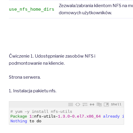
Zezwala/zabrania klientom NFS na 
use_nfs_home_dirs
domowych użytkowników.
Ćwiczenie 1. Udostępnianie zasobów NFS i
podmontowanie na kliencie.
Strona serwera.
1. Instalacja pakietu nfs.
Shell
1
# yum –y install nfs-utils
2
Package
1
:
nfs
-
utils
-
1.3.0
-
0.el7.x86_64
already 
inst
3
Nothing 
to
do