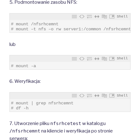
5. Podmontowanie zasobu NFS:
Shell
1
# mount /nfsrhcemnt
2
# mount –t nfs –o rw server1:/common /nfsrhcemnt
lub
Shell
1
# mount -a
6. Weryfikacja:
Shell
1
# mount | grep nfsrhcemnt
2
# df -h
7. Utworzenie pliku
nfsrhcetest
w katalogu
/nfsrhcemnt
na kliencie i weryfikacja po stronie
serwera: