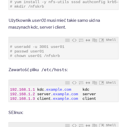
1
# yum install -y nfs-utils sssd authconfig krb5-wor
2
# mkdir /nfskrb
Użytkownik
user01
musi mieć takie samo uid na
maszynach kdc, server i client.
Shell
1
# useradd -u 3001 user01
2
# passwd user01
3
# chown user01 /nfskrb
Zawartość pliku
/etc/hosts
:
Shell
1
192.168.1.1
kdc
.example
.com
kdc
2
192.168.1.2
server
.example
.com
server
3
192.168.1.3
client
.example
.com
client
SElinux:
Shell