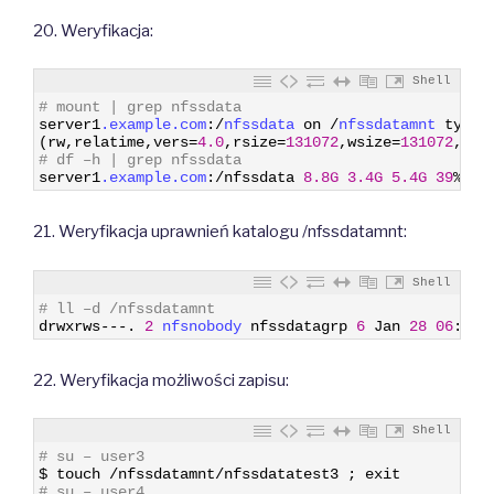
20. Weryfikacja:
Shell
1
# mount | grep nfssdata
2
server1
.example
.com
:
/
nfssdata 
on
/
nfssdatamnt 
type
3
(
rw
,
relatime
,
vers
=
4.0
,
rsize
=
131072
,
wsize
=
131072
,
nam
4
# df –h | grep nfssdata
5
server1
.example
.com
:
/
nfssdata
8.8G
3.4G
5.4G
39
%
/
n
21. Weryfikacja uprawnień katalogu /nfssdatamnt:
Shell
1
# ll –d /nfssdatamnt
2
drwxrws
--
-
.
2
nfsnobody 
nfssdatagrp
6
Jan
28
06
:
54
22. Weryfikacja możliwości zapisu:
Shell
1
# su – user3
2
$
touch
/
nfssdatamnt
/
nfssdatatest3
;
exit
3
# su – user4