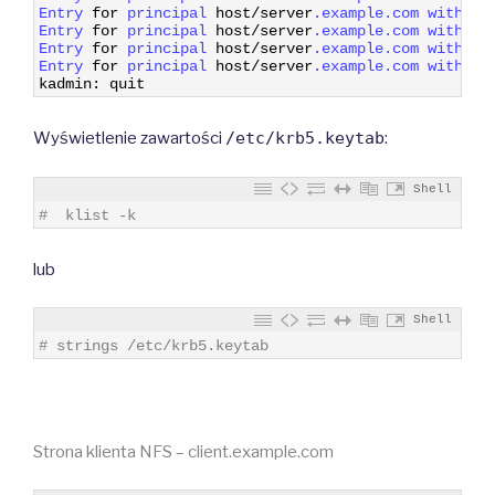
6
Entry 
for
principal 
host
/
server
.example
.com
with 
kv
7
Entry 
for
principal 
host
/
server
.example
.com
with 
kv
8
Entry 
for
principal 
host
/
server
.example
.com
with 
kv
9
Entry 
for
principal 
host
/
server
.example
.com
with 
kv
10
kadmin
:
quit
Wyświetlenie zawartości
/etc/krb5.keytab
:
Shell
1
#  klist -k
lub
Shell
1
# strings /etc/krb5.keytab
Strona klienta NFS – client.example.com