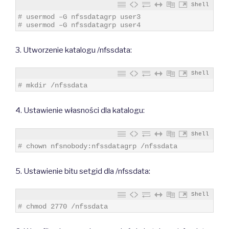
Shell
1
# usermod –G nfssdatagrp user3
2
# usermod –G nfssdatagrp user4
3. Utworzenie katalogu /nfssdata:
Shell
1
# mkdir /nfssdata
4. Ustawienie własności dla katalogu:
Shell
1
# chown nfsnobody:nfssdatagrp /nfssdata
5. Ustawienie bitu setgid dla /nfssdata:
Shell
1
# chmod 2770 /nfssdata