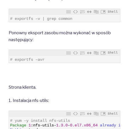
Shell
1
# exportfs –v | grep common
Ponowny eksport zasobu można wykonać w sposób
następujący:
Shell
1
# exportfs –avr
Strona klienta.
1. Instalacja nfs-utils:
Shell
1
# yum –y install nfs-utils
2
Package
1
:
nfs
-
utils
-
1.3.0
-
0.el7.x86_64
already 
inst
3