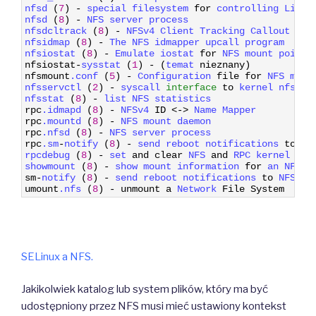
21
nfsd
(
7
)
-
special 
filesystem 
for
controlling 
Linux
22
nfsd
(
8
)
-
NFS 
server 
process
23
nfsdcltrack
(
8
)
-
NFSv4 
Client 
Tracking 
Callout 
Pro
24
nfsidmap
(
8
)
-
The 
NFS 
idmapper 
upcall 
program
25
nfsiostat
(
8
)
-
Emulate 
iostat 
for
NFS 
mount 
points
26
nfsiostat
-
sysstat
(
1
)
-
(
temat 
nieznany
)
27
nfsmount
.conf
(
5
)
-
Configuration 
file
for
NFS 
moun
28
nfsservctl
(
2
)
-
syscall 
interface
to
kernel 
nfs 
da
29
nfsstat
(
8
)
-
list 
NFS 
statistics
30
rpc
.idmapd
(
8
)
-
NFSv4 
ID
<
->
Name 
Mapper
31
rpc
.mountd
(
8
)
-
NFS 
mount 
daemon
32
rpc
.nfsd
(
8
)
-
NFS 
server 
process
33
rpc
.sm
-
notify
(
8
)
-
send 
reboot 
notifications 
to
NF
34
rpcdebug
(
8
)
-
set 
and
clear
NFS 
and
RPC 
kernel 
deb
35
showmount
(
8
)
-
show 
mount 
information 
for
an 
NFS 
s
36
sm
-
notify
(
8
)
-
send 
reboot 
notifications 
to
NFS 
pe
37
umount
.nfs
(
8
)
-
unmount
a
Network 
File
System
SELinux a NFS.
Jakikolwiek katalog lub system plików, który ma być
udostępniony przez NFS musi mieć ustawiony kontekst