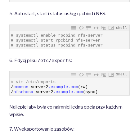
5. Autostart, start i status usług rpcbind i NFS:
Shell
1
# systemctl enable rpcbind nfs-server
2
# systemctl start rpcbind nfs-server
3
# systemctl status rpcbind nfs-server
6. Edycj pliku
/etc/exports
:
Shell
1
# vim /etc/exports
2
/
common 
server2
.example
.com
(
rw
)
3
/
nfsrhcsa 
server2
.example
.com
(
sync
)
Najlepiej aby była co najmniej jedna opcja przy każdym
wpisie.
7. Wyeksportowanie zasobów: