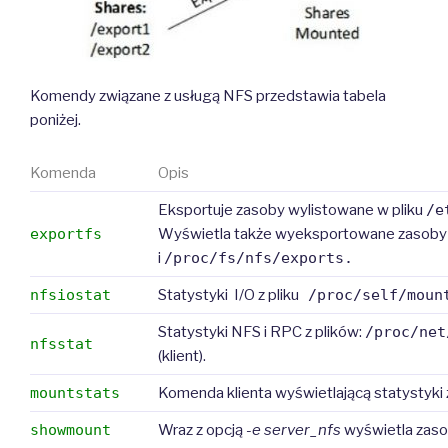
Komendy związane z usługą NFS przedstawia tabela
poniżej.
Komenda
Opis
Eksportuje zasoby wylistowane w pliku
/e
exportfs
Wyświetla także wyeksportowane zasoby 
i
/proc/fs/nfs/exports.
nfsiostat
Statystyki I/O z pliku
/proc/self/moun
Statystyki NFS i RPC z plików:
/proc/net
nfsstat
(klient).
mountstats
Komenda klienta wyświetlającą statystyki 
showmount
Wraz z opcją
-e server_nfs
wyświetla zaso