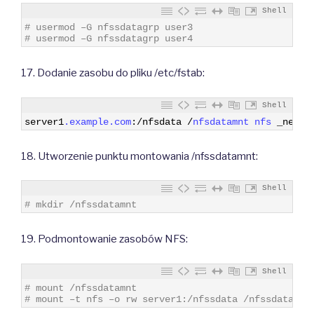
Shell
1
# usermod –G nfssdatagrp user3
2
# usermod –G nfssdatagrp user4
17. Dodanie zasobu do pliku /etc/fstab:
Shell
1
server1
.example
.com
:
/
nfsdata
/
nfsdatamnt 
nfs 
_netde
18. Utworzenie punktu montowania /nfssdatamnt:
Shell
1
# mkdir /nfssdatamnt
19. Podmontowanie zasobów NFS:
Shell
1
# mount /nfssdatamnt
2
# mount –t nfs –o rw server1:/nfssdata /nfssdatamnt