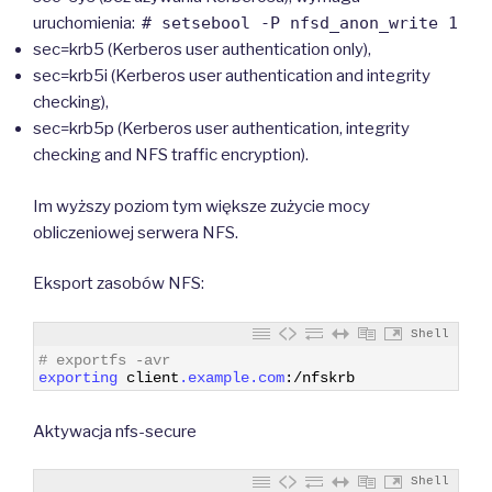
uruchomienia:
# setsebool -P nfsd_anon_write 1
sec=krb5 (Kerberos user authentication only),
sec=krb5i (Kerberos user authentication and integrity
checking),
sec=krb5p (Kerberos user authentication, integrity
checking and NFS traffic encryption).
Im wyższy poziom tym większe zużycie mocy
obliczeniowej serwera NFS.
Eksport zasobów NFS:
Shell
1
# exportfs -avr
2
exporting 
client
.example
.com
:
/
nfskrb
Aktywacja nfs-secure
Shell