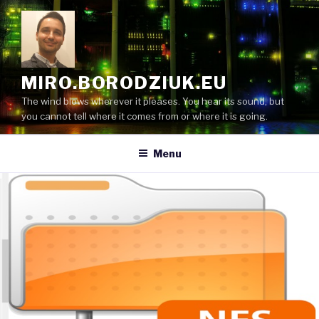
Skip
to
content
MIRO.BORODZIUK.EU
The wind blows wherever it pleases. You hear its sound, but
you cannot tell where it comes from or where it is going.
Menu