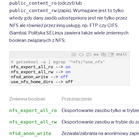
public_content_ro
(odczyt) lub
public_content_rw
(zapis). Wymagane jest to tylko
wtedy gdy dany zasób udostępniony jest nie tylko przez
NFS ale również przez inną usługę, np. FTP czy CIFS
(Samba). Polityka SELinux zawiera także wiele zmiennych
boolean związanych z NFS:
Shell
1
# getsebool –a | egrep ‘^nfs|^use_nfs’
2
nfs_export_all_ro
--
>
on
3
nfs_export_all_rw
--
>
on
4
nfsd_anon_write
--
>
off
5
use_nfs_home_dirs
--
>
off
Zmienna boolean
Przeznaczenie
nfs_export_all_ro
Eksportowanie zasobu tylko w trybie
nfs_export_all_rw
Eksportowanie zasobu w trybie do za
nfsd_anon_write
Zezwala/zabrania na anonimowy zapi