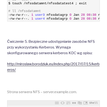
4
$
touch
/
nfssdatamnt
/
nfssdatatest4
;
exit
5
6
# ll /nfssdatamnt
7
-
rw
-
rw
-
r
--
.
1
user3 
nfssdatagrp
0
Jan
28
08
:
38
nfss
8
-
rw
-
rw
-
r
--
.
1
user4 
nfssdatagrp
0
Jan
28
08
:
38
nfss
Ćwiczenie 5. Bezpieczne udostępnianie zasobów NFS
przy wykorzystaniu Kerberos. Wymaga
skonfigurowanego serwera kerberos KDC wg opisu:
http://miroslaw.borodziuk.eu/index.php/2017/07/15/kerb
eros/
Strona serwera NFS – server.example.com.
Shell