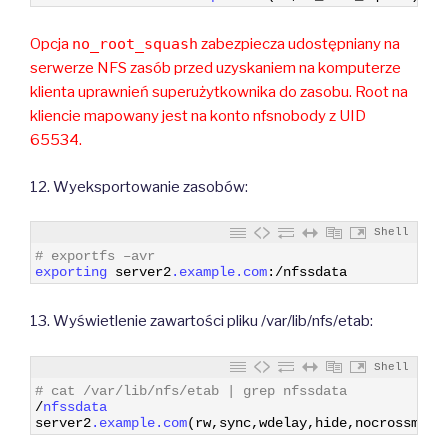
Opcja
no_root_squash
zabezpiecza udostępniany na
serwerze NFS zasób przed uzyskaniem na komputerze
klienta uprawnień superużytkownika do zasobu. Root na
kliencie mapowany jest na konto nfsnobody z UID
65534.
12. Wyeksportowanie zasobów:
Shell
1
# exportfs –avr
2
exporting 
server2
.example
.com
:
/
nfssdata
13. Wyświetlenie zawartości pliku /var/lib/nfs/etab:
Shell
1
# cat /var/lib/nfs/etab | grep nfssdata
2
/
nfssdata
3
server2
.example
.com
(
rw
,
sync
,
wdelay
,
hide
,
nocrossmnt
,