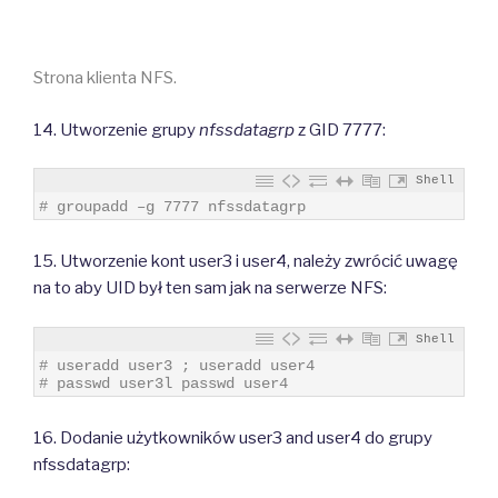
Strona klienta NFS.
14. Utworzenie grupy
nfssdatagrp
z GID 7777:
Shell
1
# groupadd –g 7777 nfssdatagrp
15. Utworzenie kont user3 i user4, należy zwrócić uwagę
na to aby UID był ten sam jak na serwerze NFS:
Shell
1
# useradd user3 ; useradd user4
2
# passwd user3l passwd user4
16. Dodanie użytkowników user3 and user4 do grupy
nfssdatagrp: