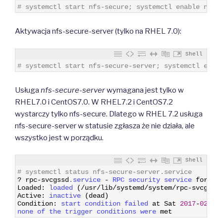
1
# systemctl start nfs-secure; systemctl enable nfs-
Aktywacja nfs-secure-server (tylko na RHEL 7.0):
Shell
1
# systemctl start nfs-secure-server; systemctl enab
Usługa
nfs-secure-server
wymagana jest tylko w
RHEL7.0 i CentOS7.0. W RHEL7.2 i CentOS7.2
wystarczy tylko nfs-secure. Dlatego w RHEL 7.2 usługa
nfs-secure-server w statusie zgłasza że nie działa, ale
wszystko jest w porządku.
Shell
1
# systemctl status nfs-secure-server.service
2
?
rpc
-
svcgssd
.service
-
RPC 
security 
service 
for
NF
3
Loaded
:
loaded
(
/
usr
/
lib
/
systemd
/
system
/
rpc
-
svcgssd
4
Active
:
inactive
(
dead
)
5
Condition
:
start 
condition 
failed 
at
Sat
2017
-
02
-
18
6
none 
of 
the 
trigger 
conditions 
were 
met