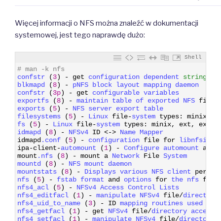
Więcej informacji o NFS można znaleźć w dokumentacji
systemowej, jest tego naprawdę dużo:
Shell
1
# man -k nfs
2
confstr
(
3
)
-
get
configuration 
dependent 
string
va
3
blkmapd
(
8
)
-
pNFS 
block 
layout 
mapping 
daemon
4
confstr
(
3p
)
-
get
configurable 
variables
5
exportfs
(
8
)
-
maintain 
table 
of 
exported 
NFS 
file
6
exports
(
5
)
-
NFS 
server 
export 
table
7
filesystems
(
5
)
-
Linux 
file
-
system 
types
:
minix
,
e
8
fs
(
5
)
-
Linux 
file
-
system 
types
:
minix
,
ext
,
ext2
,
9
idmapd
(
8
)
-
NFSv4 
ID
<
->
Name 
Mapper
10
idmapd
.conf
(
5
)
-
configuration 
file
for
libnfsidma
11
ipa
-
client
-
automount
(
1
)
-
Configure 
automount 
and
12
mount
.nfs
(
8
)
-
mount
a
Network 
File
System
13
mountd
(
8
)
-
NFS 
mount 
daemon
14
mountstats
(
8
)
-
Displays 
various 
NFS 
client 
per
-
mo
15
nfs
(
5
)
-
fstab 
format 
and
options 
for
the 
nfs 
file
16
nfs4_acl
(
5
)
-
NFSv4 
Access 
Control 
Lists
17
nfs4_editfacl
(
1
)
-
manipulate 
NFSv4 
file
/
directory
18
nfs4_uid_to_name
(
3
)
-
ID
mapping 
routines 
used 
for
19
nfs4_getfacl
(
1
)
-
get
NFSv4 
file
/
directory 
access 
20
nfs4_setfacl
(
1
)
-
manipulate 
NFSv4 
file
/
directory 