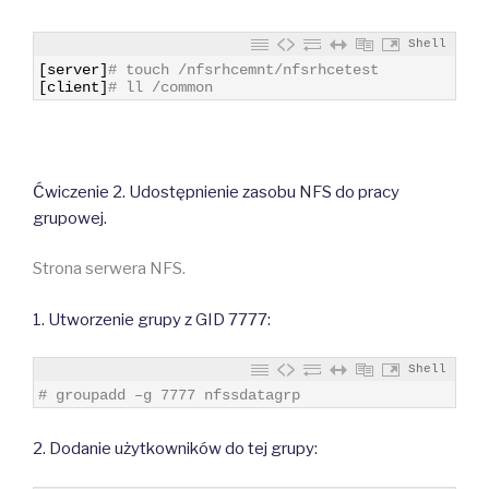
Shell
1
[
server
]
# touch /nfsrhcemnt/nfsrhcetest
2
[
client
]
# ll /common
Ćwiczenie 2. Udostępnienie zasobu NFS do pracy
grupowej.
Strona serwera NFS.
1. Utworzenie grupy z GID 7777:
Shell
1
# groupadd –g 7777 nfssdatagrp
2. Dodanie użytkowników do tej grupy: