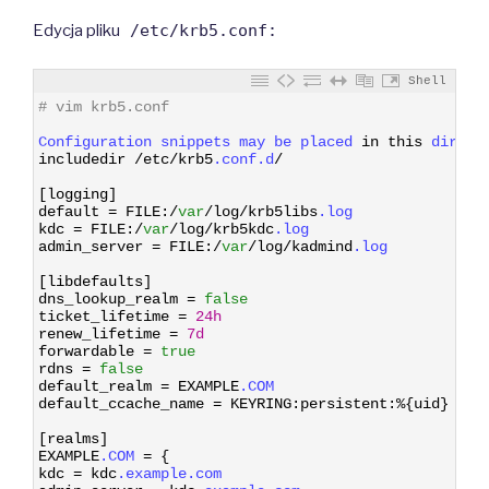
Edycja pliku
/etc/krb5.conf:
Shell
1
# vim krb5.conf
2
3
Configuration 
snippets 
may 
be 
placed 
in
this
direct
4
includedir
/
etc
/
krb5
.conf
.d
/
5
6
[
logging
]
7
default
=
FILE
:
/
var
/
log
/
krb5libs
.log
8
kdc
=
FILE
:
/
var
/
log
/
krb5kdc
.log
9
admin_server
=
FILE
:
/
var
/
log
/
kadmind
.log
10
11
[
libdefaults
]
12
dns_lookup_realm
=
false
13
ticket_lifetime
=
24h
14
renew_lifetime
=
7d
15
forwardable
=
true
16
rdns
=
false
17
default_realm
=
EXAMPLE
.COM
18
default_ccache_name
=
KEYRING
:
persistent
:
%
{
uid
}
19
20
[
realms
]
21
EXAMPLE
.COM
=
{
22
kdc
=
kdc
.example
.com
23