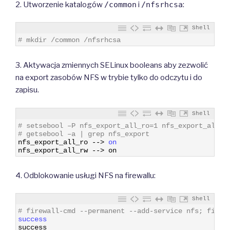
2. Utworzenie katalogów
/common
i
/nfsrhcsa
:
Shell
1
# mkdir /common /nfsrhcsa
3. Aktywacja zmiennych SELinux booleans aby zezwolić
na export zasobów NFS w trybie tylko do odczytu i do
zapisu.
Shell
1
# setsebool –P nfs_export_all_ro=1 nfs_export_all_r
2
# getsebool –a | grep nfs_export
3
nfs_export_all_ro
--
>
on
4
nfs_export_all_rw
--
>
on
4. Odblokowanie usługi NFS na firewallu:
Shell
1
# firewall-cmd --permanent --add-service nfs; firew
2
success
3
success