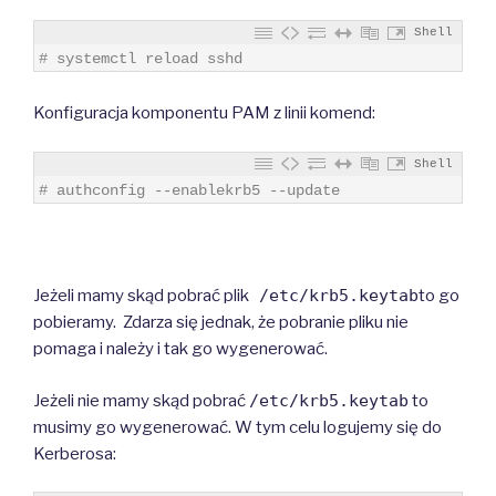
Shell
1
# systemctl reload sshd
Konfiguracja komponentu PAM z linii komend:
Shell
1
# authconfig --enablekrb5 --update
Jeżeli mamy skąd pobrać plik
/etc/krb5.keytab
to go
pobieramy. Zdarza się jednak, że pobranie pliku nie
pomaga i należy i tak go wygenerować.
Jeżeli nie mamy skąd pobrać
/etc/krb5.keytab
to
musimy go wygenerować. W tym celu logujemy się do
Kerberosa: