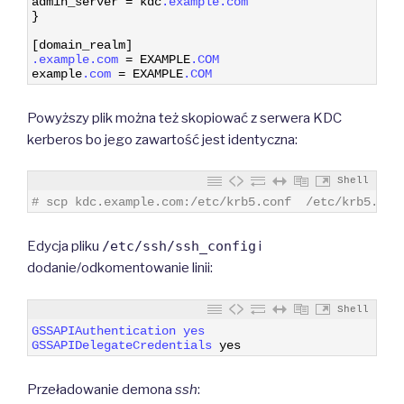
admin_server
=
kdc
.example
.com
24
}
25
26
[
domain_realm
]
27
.example
.com
=
EXAMPLE
.COM
28
example
.com
=
EXAMPLE
.COM
Powyższy plik można też skopiować z serwera KDC
kerberos bo jego zawartość jest identyczna:
Shell
1
# scp kdc.example.com:/etc/krb5.conf  /etc/krb5.con
Edycja pliku
/etc/ssh/ssh_config
i
dodanie/odkomentowanie linii:
Shell
1
GSSAPIAuthentication 
yes
2
GSSAPIDelegateCredentials 
yes
Przeładowanie demona
ssh
: