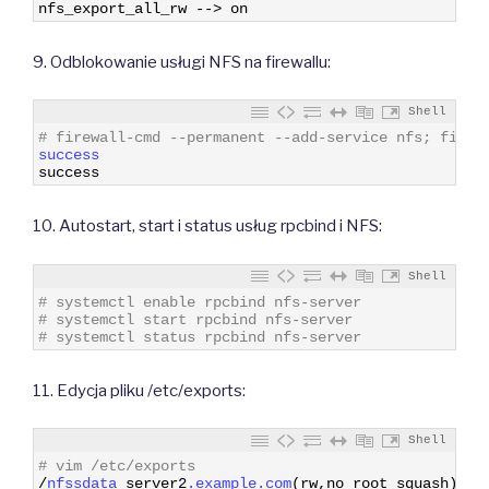
4
nfs_export_all_rw
--
>
on
9. Odblokowanie usługi NFS na firewallu:
Shell
1
# firewall-cmd --permanent --add-service nfs; firew
2
success
3
success
10. Autostart, start i status usług rpcbind i NFS:
Shell
1
# systemctl enable rpcbind nfs-server
2
# systemctl start rpcbind nfs-server
3
# systemctl status rpcbind nfs-server
11. Edycja pliku /etc/exports:
Shell
1
# vim /etc/exports
2
/
nfssdata 
server2
.example
.com
(
rw
,
no_root_squash
)