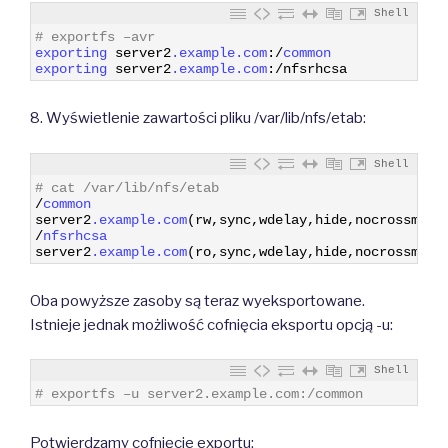
Shell
1
# exportfs –avr
2
exporting 
server2
.example
.com
:
/
common
3
exporting 
server2
.example
.com
:
/
nfsrhcsa
8. Wyświetlenie zawartości pliku /var/lib/nfs/etab:
Shell
1
# cat /var/lib/nfs/etab
2
/
common
3
server2
.example
.com
(
rw
,
sync
,
wdelay
,
hide
,
nocrossmnt
,
4
/
nfsrhcsa
5
server2
.example
.com
(
ro
,
sync
,
wdelay
,
hide
,
nocrossmnt
,
Oba powyższe zasoby są teraz wyeksportowane.
Istnieje jednak możliwość cofnięcia eksportu opcją -u:
Shell
1
# exportfs –u server2.example.com:/common
Potwierdzamy cofnięcie exportu: