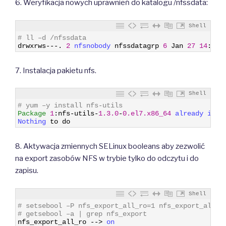
6. Weryfikacja nowych uprawnień do katalogu /nfssdata:
Shell
1
# ll –d /nfssdata
2
drwxrws
--
-
.
2
nfsnobody 
nfssdatagrp
6
Jan
27
14
:
54
7. Instalacja pakietu nfs.
Shell
1
# yum –y install nfs-utils
2
Package
1
:
nfs
-
utils
-
1.3.0
-
0.el7.x86_64
already 
inst
3
Nothing 
to
do
8. Aktywacja zmiennych SELinux booleans aby zezwolić
na export zasobów NFS w trybie tylko do odczytu i do
zapisu.
Shell
1
# setsebool –P nfs_export_all_ro=1 nfs_export_all_r
2
# getsebool –a | grep nfs_export
3
nfs_export_all_ro
--
>
on