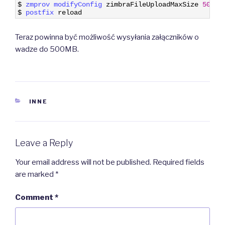
3
$
zmprov 
modifyConfig 
zimbraFileUploadMaxSize
50480
4
$
postfix 
reload
Teraz powinna być możliwość wysyłania załączników o
wadze do 500MB.
CATEGORIES
INNE
Leave a Reply
Your email address will not be published.
Required fields
are marked
*
Comment
*