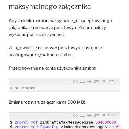
maksymalnego załącznika
Aby zmienić rozmiar maksymalnego akceptowanego
załącznika na serwerze pocztowym Zimbra, należy
wykonać poniższe czynności.
Zalogować się na serwer pocztowy, a następnie
przelogować się na konto zimbra.
Przelogowanie na konto użytkownika zimbra:
Shell
1
# su zimbra
Zmiana rozmiaru załącznika na 500 MB:
Shell
1
$
zmprov 
mcf 
zimbraMtaMaxMessageSize
504800000
2
$
zmprov 
modifyConfig 
zimbraMtaMaxMessageSize
50480