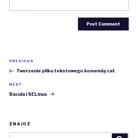
Post
Previous
PREVIOUS
navigation
Post
Tworzenie pliku tekstowego komendą cat
Next
NEXT
Post
Bacula i SELinux
ZNAJDŹ
Search
Searc